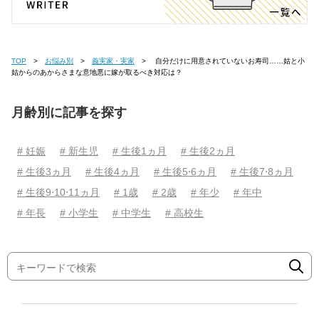
TOP
お悩み別
義実家・実家
自分だけに用意されていないお寿司……姑と小
姑からのあからさまな意地悪に嫁が取るべき対応は？
月齢別に記事を探す
# 妊娠
# 新生児
# 生後1ヵ月
# 生後2ヵ月
# 生後3ヵ月
# 生後4ヵ月
# 生後5⋅6ヵ月
# 生後7⋅8ヵ月
# 生後9⋅10⋅11ヵ月
# 1歳
# 2歳
# 年少
# 年中
# 年長
# 小学生
# 中学生
# 高校生