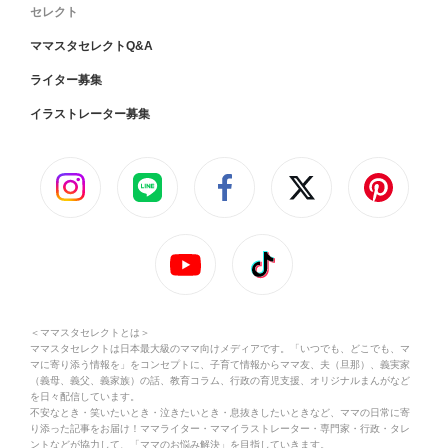
セレクト
ママスタセレクトQ&A
ライター募集
イラストレーター募集
＜ママスタセレクトとは＞
ママスタセレクトは日本最大級のママ向けメディアです。「いつでも、どこでも、マ
マに寄り添う情報を」をコンセプトに、子育て情報からママ友、夫（旦那）、義実家
（義母、義父、義家族）の話、教育コラム、行政の育児支援、オリジナルまんがなど
を日々配信しています。
不安なとき・笑いたいとき・泣きたいとき・息抜きしたいときなど、ママの日常に寄
り添った記事をお届け！ママライター・ママイラストレーター・専門家・行政・タレ
ントなどが協力して、「ママのお悩み解決」を目指していきます。