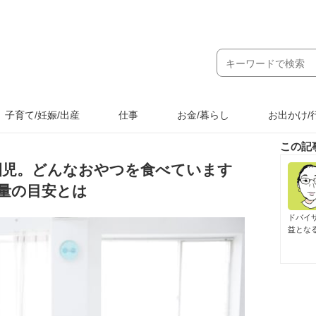
子育て/妊娠/出産
仕事
お金/暮らし
お出かけ/
この記
園児。どんなおやつを食べています
量の目安とは
ドバイ
益とな