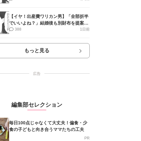
【イヤ！出産費ワリカン男】「全部折半
でいいよね？」結婚後も別財布を提案＜
第10話＞#4コマ母道場
388
1日前
もっと見る
広告
編集部セレクション
毎日100点じゃなくて大丈夫！偏食・少
食の子どもと向き合うママたちの工夫
PR