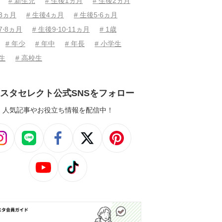
# 新生児
# 生後1ヵ月
# 生後2ヵ月
後3ヵ月
# 生後4ヵ月
# 生後5⋅6ヵ月
7⋅8ヵ月
# 生後9⋅10⋅11ヵ月
# 1歳
# 年少
# 年中
# 年長
# 小学生
学生
# 高校生
スタセレクト公式SNSをフォロー
人気記事やお役立ち情報を配信中！