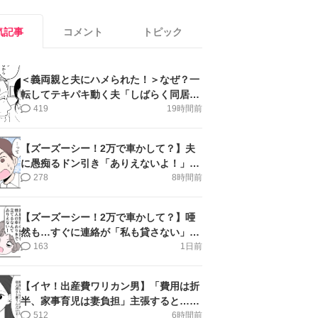
気記事
コメント
トピック
＜義両親と夫にハメられた！＞なぜ？一
転してテキパキ動く夫「しばらく同居」
提案され【第4話まんが】
419
19時間前
【ズーズーシー！2万で車かして？】夫
に愚痴るドン引き「ありえないよ！」＜
第16話＞#4コマ母道場
278
8時間前
【ズーズーシー！2万で車かして？】唖
然も…すぐに連絡が「私も貸さない」＜
第15話＞#4コマ母道場
163
1日前
【イヤ！出産費ワリカン男】「費用は折
半、家事育児は妻負担」主張すると…＜
第11話＞#4コマ母道場
512
6時間前