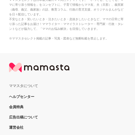
マに寄り添う情報を」をコンセプトに、子育て情報からママ友、夫（旦那）、義実家
（義母、義父、義家族）の話、教育コラム、行政の育児支援、オリジナルまんがなど
を日々配信しています。
不安なとき・笑いたいとき・泣きたいとき・息抜きしたいときなど、ママの日常に寄
り添った記事をお届け！ママライター・ママイラストレーター・専門家・行政・タレ
ントなどが協力して、「ママのお悩み解決」を目指していきます。
※ママスタセレクト掲載の記事・写真・図表など無断転載を禁止します。
ママスタについて
ヘルプセンター
会員特典
広告出稿について
運営会社