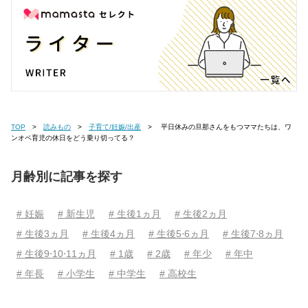
TOP
読みもの
子育て/妊娠/出産
平日休みの旦那さんをもつママたちは、ワ
ンオペ育児の休日をどう乗り切ってる？
月齢別に記事を探す
# 妊娠
# 新生児
# 生後1ヵ月
# 生後2ヵ月
# 生後3ヵ月
# 生後4ヵ月
# 生後5⋅6ヵ月
# 生後7⋅8ヵ月
# 生後9⋅10⋅11ヵ月
# 1歳
# 2歳
# 年少
# 年中
# 年長
# 小学生
# 中学生
# 高校生