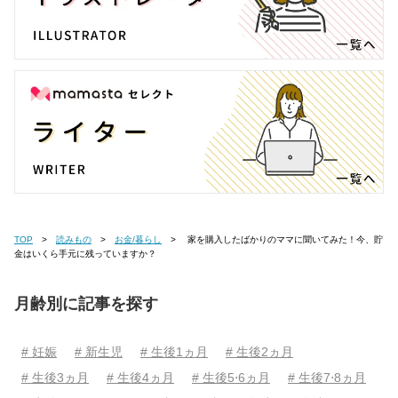
TOP
読みもの
お金/暮らし
家を購入したばかりのママに聞いてみた！今、貯
金はいくら手元に残っていますか？
月齢別に記事を探す
# 妊娠
# 新生児
# 生後1ヵ月
# 生後2ヵ月
# 生後3ヵ月
# 生後4ヵ月
# 生後5⋅6ヵ月
# 生後7⋅8ヵ月