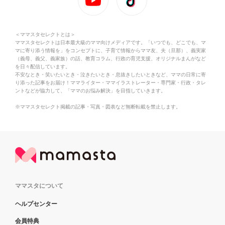
＜ママスタセレクトとは＞
ママスタセレクトは日本最大級のママ向けメディアです。「いつでも、どこでも、マ
マに寄り添う情報を」をコンセプトに、子育て情報からママ友、夫（旦那）、義実家
（義母、義父、義家族）の話、教育コラム、行政の育児支援、オリジナルまんがなど
を日々配信しています。
不安なとき・笑いたいとき・泣きたいとき・息抜きしたいときなど、ママの日常に寄
り添った記事をお届け！ママライター・ママイラストレーター・専門家・行政・タレ
ントなどが協力して、「ママのお悩み解決」を目指していきます。
※ママスタセレクト掲載の記事・写真・図表など無断転載を禁止します。
ママスタについて
ヘルプセンター
会員特典