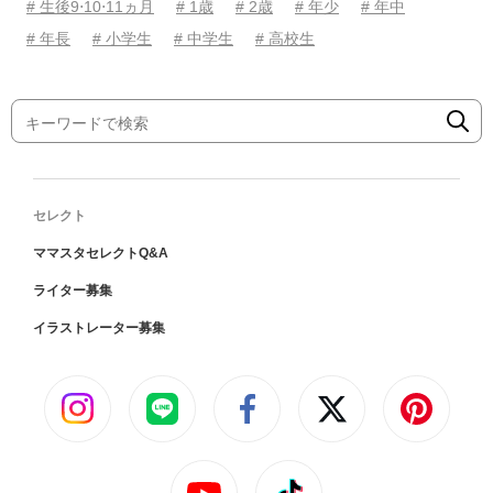
# 生後9⋅10⋅11ヵ月
# 1歳
# 2歳
# 年少
# 年中
# 年長
# 小学生
# 中学生
# 高校生
セレクト
ママスタセレクトQ&A
ライター募集
イラストレーター募集