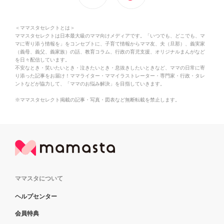
＜ママスタセレクトとは＞
ママスタセレクトは日本最大級のママ向けメディアです。「いつでも、どこでも、マ
マに寄り添う情報を」をコンセプトに、子育て情報からママ友、夫（旦那）、義実家
（義母、義父、義家族）の話、教育コラム、行政の育児支援、オリジナルまんがなど
を日々配信しています。
不安なとき・笑いたいとき・泣きたいとき・息抜きしたいときなど、ママの日常に寄
り添った記事をお届け！ママライター・ママイラストレーター・専門家・行政・タレ
ントなどが協力して、「ママのお悩み解決」を目指していきます。
※ママスタセレクト掲載の記事・写真・図表など無断転載を禁止します。
ママスタについて
ヘルプセンター
会員特典