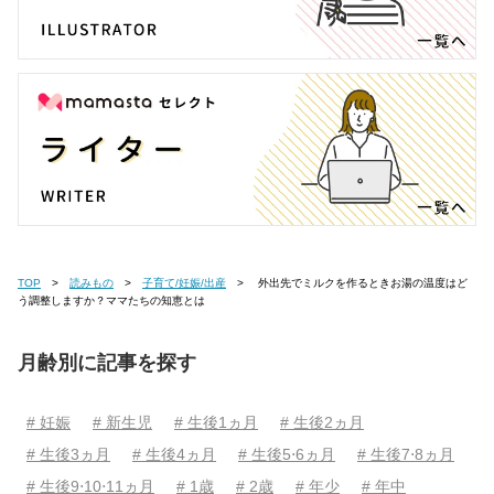
TOP
読みもの
子育て/妊娠/出産
外出先でミルクを作るときお湯の温度はど
う調整しますか？ママたちの知恵とは
月齢別に記事を探す
# 妊娠
# 新生児
# 生後1ヵ月
# 生後2ヵ月
# 生後3ヵ月
# 生後4ヵ月
# 生後5⋅6ヵ月
# 生後7⋅8ヵ月
# 生後9⋅10⋅11ヵ月
# 1歳
# 2歳
# 年少
# 年中