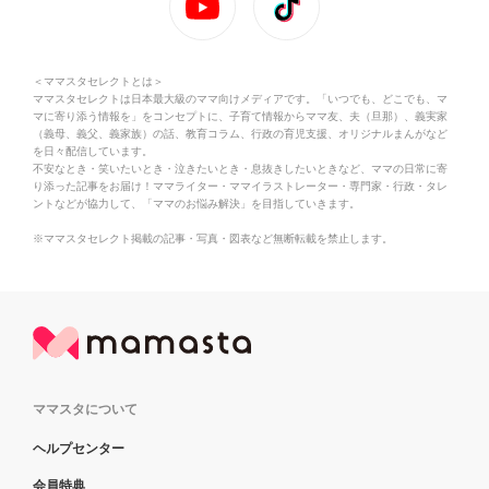
＜ママスタセレクトとは＞
ママスタセレクトは日本最大級のママ向けメディアです。「いつでも、どこでも、マ
マに寄り添う情報を」をコンセプトに、子育て情報からママ友、夫（旦那）、義実家
（義母、義父、義家族）の話、教育コラム、行政の育児支援、オリジナルまんがなど
を日々配信しています。
不安なとき・笑いたいとき・泣きたいとき・息抜きしたいときなど、ママの日常に寄
り添った記事をお届け！ママライター・ママイラストレーター・専門家・行政・タレ
ントなどが協力して、「ママのお悩み解決」を目指していきます。
※ママスタセレクト掲載の記事・写真・図表など無断転載を禁止します。
ママスタについて
ヘルプセンター
会員特典