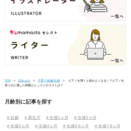
TOP
読みもの
子育て/妊娠/出産
ピアノを弾くと頭がよくなる！？ピアノを
習うのに適した時期とレッスンのコストは？
月齢別に記事を探す
# 妊娠
# 新生児
# 生後1ヵ月
# 生後2ヵ月
# 生後3ヵ月
# 生後4ヵ月
# 生後5⋅6ヵ月
# 生後7⋅8ヵ月