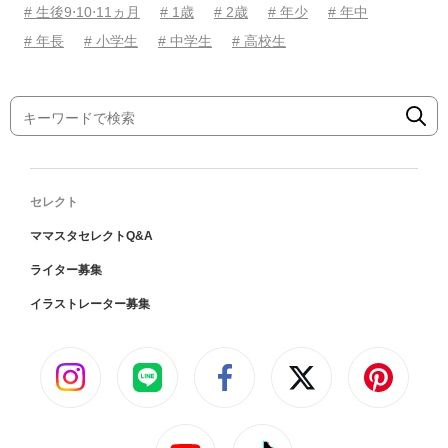
# 生後9⋅10⋅11ヵ月
# 1歳
# 2歳
# 年少
# 年中
# 年長
# 小学生
# 中学生
# 高校生
セレクト
ママスタセレクトQ&A
ライター募集
イラストレーター募集