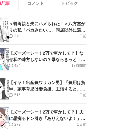
気記事
コメント
トピック
＜義両親と夫にハメられた！＞八方塞が
りの私「バカみたい…」同居以外に選択
肢がない【第5話まんが】
370
1日前
【ズーズーシー！2万で車かして？】な
ぜ私の味方しないの？母ならきっと！＜
第17話＞#4コマ母道場
424
18時間前
【イヤ！出産費ワリカン男】「費用は折
半、家事育児は妻負担」主張すると…＜
第11話＞#4コマ母道場
515
1日前
【ズーズーシー！2万で車かして？】夫
に愚痴るドン引き「ありえないよ！」＜
第16話＞#4コマ母道場
279
1日前