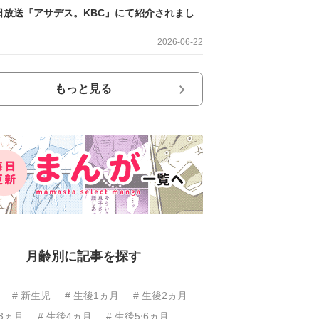
日放送『アサデス。KBC』にて紹介されまし
2026-06-22
もっと見る
月齢別に記事を探す
# 新生児
# 生後1ヵ月
# 生後2ヵ月
後3ヵ月
# 生後4ヵ月
# 生後5⋅6ヵ月