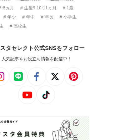
7⋅8ヵ月
# 生後9⋅10⋅11ヵ月
# 1歳
# 年少
# 年中
# 年長
# 小学生
学生
# 高校生
スタセレクト公式SNSをフォロー
人気記事やお役立ち情報を配信中！