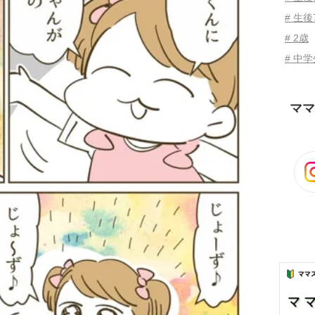
# 生後
# 2歳
# 中
ママ