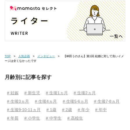
TOP
人気企画
インタビュー
【神田うのさん】第1回 結婚に対して良いイメ
ージは全くなかったです
月齢別に記事を探す
# 妊娠
# 新生児
# 生後1ヵ月
# 生後2ヵ月
# 生後3ヵ月
# 生後4ヵ月
# 生後5⋅6ヵ月
# 生後7⋅8ヵ月
# 生後9⋅10⋅11ヵ月
# 1歳
# 2歳
# 年少
# 年中
# 年長
# 小学生
# 中学生
# 高校生