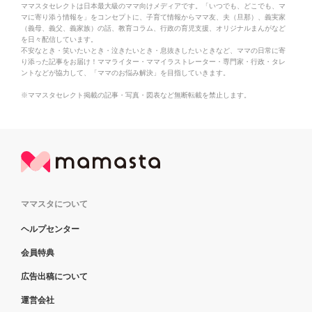
ママスタセレクトは日本最大級のママ向けメディアです。「いつでも、どこでも、マ
マに寄り添う情報を」をコンセプトに、子育て情報からママ友、夫（旦那）、義実家
（義母、義父、義家族）の話、教育コラム、行政の育児支援、オリジナルまんがなど
を日々配信しています。
不安なとき・笑いたいとき・泣きたいとき・息抜きしたいときなど、ママの日常に寄
り添った記事をお届け！ママライター・ママイラストレーター・専門家・行政・タレ
ントなどが協力して、「ママのお悩み解決」を目指していきます。
※ママスタセレクト掲載の記事・写真・図表など無断転載を禁止します。
ママスタについて
ヘルプセンター
会員特典
広告出稿について
運営会社