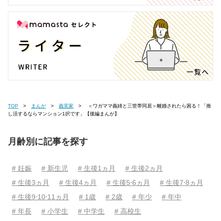
TOP
まんが
義実家
＜ワガママ義姉と三世帯同居＞離婚されたら困る！「推
し活するならマンション1択です」【後編まんが】
月齢別に記事を探す
# 妊娠
# 新生児
# 生後1ヵ月
# 生後2ヵ月
# 生後3ヵ月
# 生後4ヵ月
# 生後5⋅6ヵ月
# 生後7⋅8ヵ月
# 生後9⋅10⋅11ヵ月
# 1歳
# 2歳
# 年少
# 年中
# 年長
# 小学生
# 中学生
# 高校生