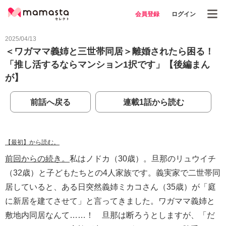
会員登録
ログイン
2025/04/13
＜ワガママ義姉と三世帯同居＞離婚されたら困る！
「推し活するならマンション1択です」【後編まん
が】
前話へ戻る
連載1話から読む
【最初】から読む。
前回からの続き。
私はノドカ（30歳）。旦那のリュウイチ
（32歳）と子どもたちとの4人家族です。義実家で二世帯同
居していると、ある日突然義姉ミカコさん（35歳）が「庭
に新居を建てさせて」と言ってきました。ワガママ義姉と
敷地内同居なんて……！ 旦那は断ろうとしますが、「だ