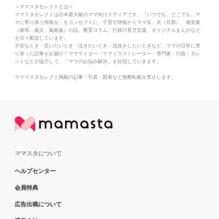
＜ママスタセレクトとは＞
ママスタセレクトは日本最大級のママ向けメディアです。「いつでも、どこでも、マ
マに寄り添う情報を」をコンセプトに、子育て情報からママ友、夫（旦那）、義実家
（義母、義父、義家族）の話、教育コラム、行政の育児支援、オリジナルまんがなど
を日々配信しています。
不安なとき・笑いたいとき・泣きたいとき・息抜きしたいときなど、ママの日常に寄
り添った記事をお届け！ママライター・ママイラストレーター・専門家・行政・タレ
ントなどが協力して、「ママのお悩み解決」を目指していきます。
※ママスタセレクト掲載の記事・写真・図表など無断転載を禁止します。
ママスタについて
ヘルプセンター
会員特典
広告出稿について