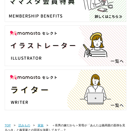
TOP
読みもの
家族
＜長男の嫁だから＞実母が「あんたは義両親の面倒を見
るべき」と義実家との同居を強要してきて…？