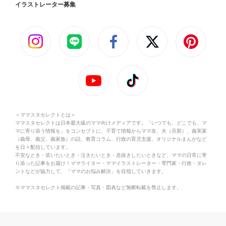
イラストレーター募集
＜ママスタセレクトとは＞
ママスタセレクトは日本最大級のママ向けメディアです。「いつでも、どこでも、マ
マに寄り添う情報を」をコンセプトに、子育て情報からママ友、夫（旦那）、義実家
（義母、義父、義家族）の話、教育コラム、行政の育児支援、オリジナルまんがなど
を日々配信しています。
不安なとき・笑いたいとき・泣きたいとき・息抜きしたいときなど、ママの日常に寄
り添った記事をお届け！ママライター・ママイラストレーター・専門家・行政・タレ
ントなどが協力して、「ママのお悩み解決」を目指していきます。
※ママスタセレクト掲載の記事・写真・図表など無断転載を禁止します。