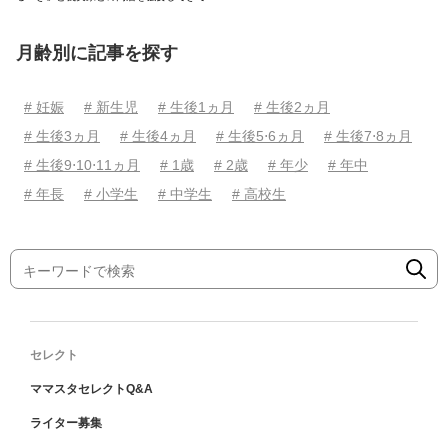
月齢別に記事を探す
# 妊娠
# 新生児
# 生後1ヵ月
# 生後2ヵ月
# 生後3ヵ月
# 生後4ヵ月
# 生後5⋅6ヵ月
# 生後7⋅8ヵ月
# 生後9⋅10⋅11ヵ月
# 1歳
# 2歳
# 年少
# 年中
# 年長
# 小学生
# 中学生
# 高校生
セレクト
ママスタセレクトQ&A
ライター募集