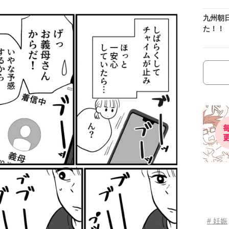
九州朝
た！！
# 妊娠