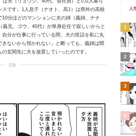
）は夫（リュウジ、40代、会社員）との2人暮ら
人
ンスです。1人息子（ナオト、高1）は県外の高校
で10分ほどのマンションに夫の姉（義姉、ナナ
（義兄、ゴウ、40代）が単身赴任で寂しいからと
1
、自分が仕事に行っている間、犬の世話を私に丸
できないから預かれない」と断っても、義姉は聞
ちの玄関先に犬を放置していったのです。
2
広告
3
4