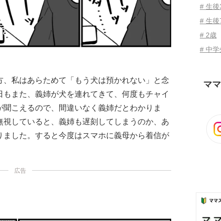
# 生
# 生後
# 2歳
# 中
方、私はあらためて「もう犬は預かれない」と念
ママ
日もまた、義姉が犬を連れてきて、何度もチャイ
が聞こえるので、間違いなく義姉だとわかりま
無視していると、義姉も遅刻してしまうのか、あ
りました。すると今度はスマホに義母から着信が
広告