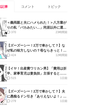
気記事
コメント
トピック
＜義両親と夫にハメられた！＞八方塞が
りの私「バカみたい…」同居以外に選択
肢がない【第5話まんが】
370
23時間前
【ズーズーシー！2万で車かして？】な
ぜ私の味方しないの？母ならきっと！＜
第17話＞#4コマ母道場
424
12時間前
【イヤ！出産費ワリカン男】「費用は折
半、家事育児は妻負担」主張すると…＜
第11話＞#4コマ母道場
515
1日前
【ズーズーシー！2万で車かして？】夫
に愚痴るドン引き「ありえないよ！」＜
第16話＞#4コマ母道場
279
1日前