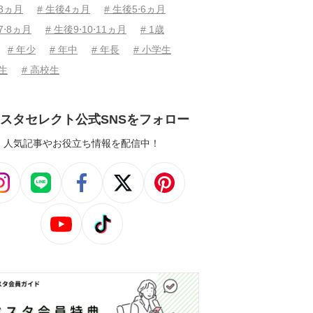
後3ヵ月
# 生後4ヵ月
# 生後5⋅6ヵ月
7⋅8ヵ月
# 生後9⋅10⋅11ヵ月
# 1歳
# 年少
# 年中
# 年長
# 小学生
学生
# 高校生
スタセレクト公式SNSをフォロー
人気記事やお役立ち情報を配信中！