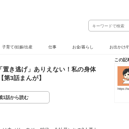
子育て/妊娠/出産
仕事
お金/暮らし
お出かけ/
この記
「置き逃げ」ありえない！私の身体
【第3話まんが】
https:/
載1話から読む