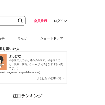
会員登録
ログイン
行事
まんが
ショートドラマ
事を書いた人
よしはな
小学生の女の子と男の子のママ。絵を描くこ
と、漫画、映画、ゲームが大好きなずぼら人間
です。(
/www.instagram.com/yoshihanaman/
)
よしはな の記事一覧
→
注目ランキング