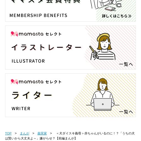
TOP
まんが
義実家
＜犬ダイスキ義母＞赤ちゃんがいるのに！？「うちの犬
は賢いから大丈夫よ～」嫌がらせ？【前編まんが】