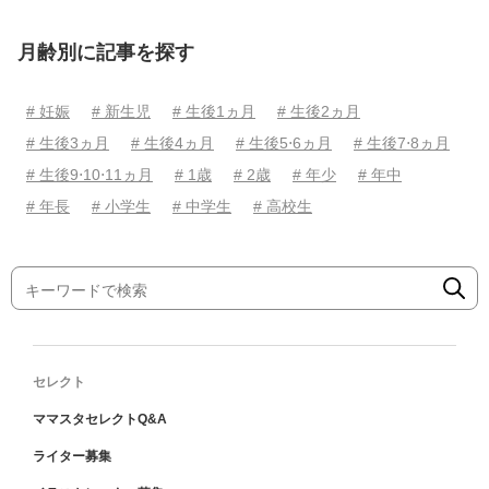
月齢別に記事を探す
# 妊娠
# 新生児
# 生後1ヵ月
# 生後2ヵ月
# 生後3ヵ月
# 生後4ヵ月
# 生後5⋅6ヵ月
# 生後7⋅8ヵ月
# 生後9⋅10⋅11ヵ月
# 1歳
# 2歳
# 年少
# 年中
# 年長
# 小学生
# 中学生
# 高校生
セレクト
ママスタセレクトQ&A
ライター募集