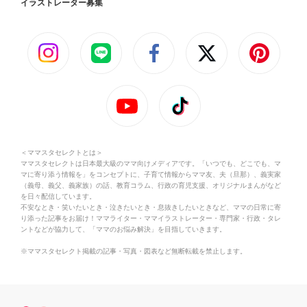
イラストレーター募集
＜ママスタセレクトとは＞
ママスタセレクトは日本最大級のママ向けメディアです。「いつでも、どこでも、マ
マに寄り添う情報を」をコンセプトに、子育て情報からママ友、夫（旦那）、義実家
（義母、義父、義家族）の話、教育コラム、行政の育児支援、オリジナルまんがなど
を日々配信しています。
不安なとき・笑いたいとき・泣きたいとき・息抜きしたいときなど、ママの日常に寄
り添った記事をお届け！ママライター・ママイラストレーター・専門家・行政・タレ
ントなどが協力して、「ママのお悩み解決」を目指していきます。
※ママスタセレクト掲載の記事・写真・図表など無断転載を禁止します。