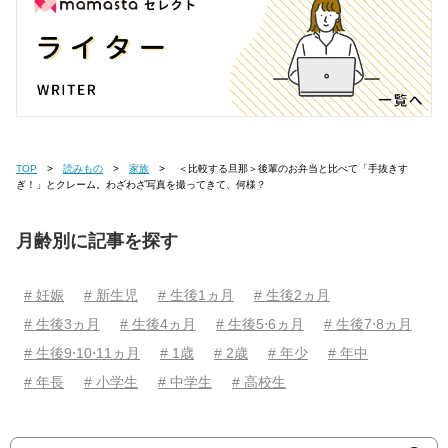
TOP
読みもの
家族
＜比較する旦那＞後輩のお弁当と比べて「手抜きす
ぎ！」とクレーム。わざわざ写真を撮ってきて、何様？
月齢別に記事を探す
# 妊娠
# 新生児
# 生後1ヵ月
# 生後2ヵ月
# 生後3ヵ月
# 生後4ヵ月
# 生後5⋅6ヵ月
# 生後7⋅8ヵ月
# 生後9⋅10⋅11ヵ月
# 1歳
# 2歳
# 年少
# 年中
# 年長
# 小学生
# 中学生
# 高校生