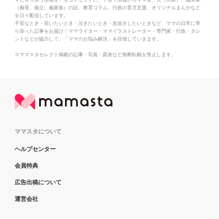
（義母、義父、義家族）の話、教育コラム、行政の育児支援、オリジナルまんがなど
を日々配信しています。
不安なとき・笑いたいとき・泣きたいとき・息抜きしたいときなど、ママの日常に寄
り添った記事をお届け！ママライター・ママイラストレーター・専門家・行政・タレ
ントなどが協力して、「ママのお悩み解決」を目指していきます。
※ママスタセレクト掲載の記事・写真・図表など無断転載を禁止します。
ママスタについて
ヘルプセンター
会員特典
広告出稿について
運営会社