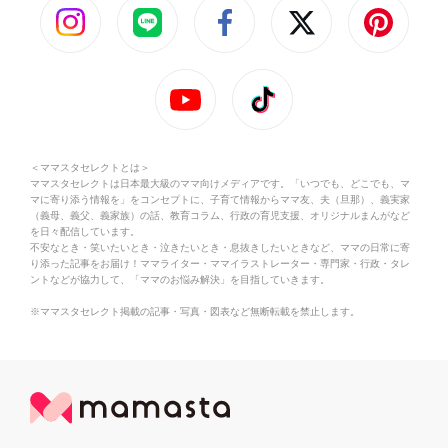
＜ママスタセレクトとは＞
ママスタセレクトは日本最大級のママ向けメディアです。「いつでも、どこでも、マ
マに寄り添う情報を」をコンセプトに、子育て情報からママ友、夫（旦那）、義実家
（義母、義父、義家族）の話、教育コラム、行政の育児支援、オリジナルまんがなど
を日々配信しています。
不安なとき・笑いたいとき・泣きたいとき・息抜きしたいときなど、ママの日常に寄
り添った記事をお届け！ママライター・ママイラストレーター・専門家・行政・タレ
ントなどが協力して、「ママのお悩み解決」を目指していきます。
※ママスタセレクト掲載の記事・写真・図表など無断転載を禁止します。