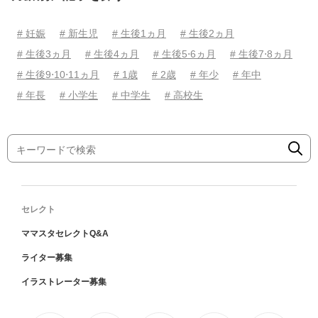
# 妊娠
# 新生児
# 生後1ヵ月
# 生後2ヵ月
# 生後3ヵ月
# 生後4ヵ月
# 生後5⋅6ヵ月
# 生後7⋅8ヵ月
# 生後9⋅10⋅11ヵ月
# 1歳
# 2歳
# 年少
# 年中
# 年長
# 小学生
# 中学生
# 高校生
セレクト
ママスタセレクトQ&A
ライター募集
イラストレーター募集