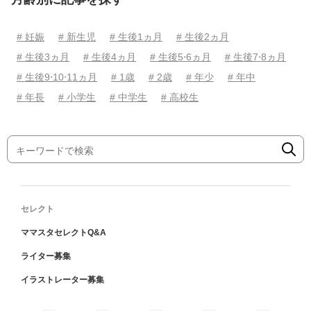
# 妊娠
# 新生児
# 生後1ヵ月
# 生後2ヵ月
# 生後3ヵ月
# 生後4ヵ月
# 生後5⋅6ヵ月
# 生後7⋅8ヵ月
# 生後9⋅10⋅11ヵ月
# 1歳
# 2歳
# 年少
# 年中
# 年長
# 小学生
# 中学生
# 高校生
セレクト
ママスタセレクトQ&A
ライター募集
イラストレーター募集