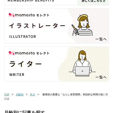
TOP
月齢別
年少
復帰前の貴重な「ならし保育期間」有効的な時間の使い方
とは
月齢別に記事を探す