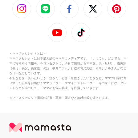
＜ママスタセレクトとは＞
ママスタセレクトは日本最大級のママ向けメディアです。「いつでも、どこでも、マ
マに寄り添う情報を」をコンセプトに、子育て情報からママ友、夫（旦那）、義実家
（義母、義父、義家族）の話、教育コラム、行政の育児支援、オリジナルまんがなど
を日々配信しています。
不安なとき・笑いたいとき・泣きたいとき・息抜きしたいときなど、ママの日常に寄
り添った記事をお届け！ママライター・ママイラストレーター・専門家・行政・タレ
ントなどが協力して、「ママのお悩み解決」を目指していきます。
※ママスタセレクト掲載の記事・写真・図表など無断転載を禁止します。