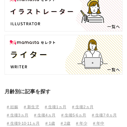
月齢別に記事を探す
# 妊娠
# 新生児
# 生後1ヵ月
# 生後2ヵ月
# 生後3ヵ月
# 生後4ヵ月
# 生後5⋅6ヵ月
# 生後7⋅8ヵ月
# 生後9⋅10⋅11ヵ月
# 1歳
# 2歳
# 年少
# 年中