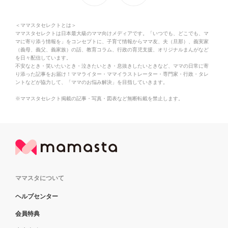
＜ママスタセレクトとは＞
ママスタセレクトは日本最大級のママ向けメディアです。「いつでも、どこでも、マ
マに寄り添う情報を」をコンセプトに、子育て情報からママ友、夫（旦那）、義実家
（義母、義父、義家族）の話、教育コラム、行政の育児支援、オリジナルまんがなど
を日々配信しています。
不安なとき・笑いたいとき・泣きたいとき・息抜きしたいときなど、ママの日常に寄
り添った記事をお届け！ママライター・ママイラストレーター・専門家・行政・タレ
ントなどが協力して、「ママのお悩み解決」を目指していきます。
※ママスタセレクト掲載の記事・写真・図表など無断転載を禁止します。
ママスタについて
ヘルプセンター
会員特典