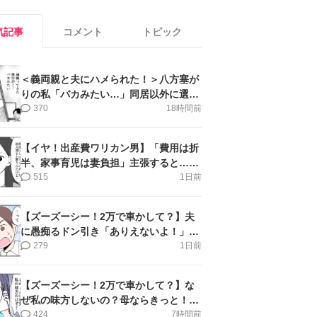
気記事
コメント
トピック
＜義両親と夫にハメられた！＞八方塞が
りの私「バカみたい…」同居以外に選択
肢がない【第5話まんが】
370
18時間前
【イヤ！出産費ワリカン男】「費用は折
半、家事育児は妻負担」主張すると…＜
第11話＞#4コマ母道場
515
1日前
【ズーズーシー！2万で車かして？】夫
に愚痴るドン引き「ありえないよ！」＜
第16話＞#4コマ母道場
279
1日前
【ズーズーシー！2万で車かして？】な
ぜ私の味方しないの？母ならきっと！＜
第17話＞#4コマ母道場
424
7時間前