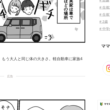
# 妊娠
# 生
# 生後
# 2歳
# 中
ママ
、もう大人と同じ体の大きさ。軽自動車に家族4
広告