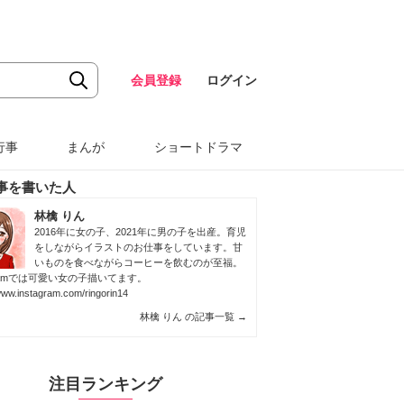
会員登録
ログイン
行事
まんが
ショートドラマ
事を書いた人
林檎 りん
2016年に女の子、2021年に男の子を出産。育児
をしながらイラストのお仕事をしています。甘
いものを食べながらコーヒーを飲むのが至福。
agramでは可愛い女の子描いてます。
/www.instagram.com/ringorin14
林檎 りん の記事一覧
→
注目ランキング