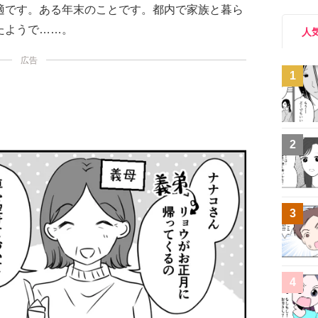
適です。ある年末のことです。都内で家族と暮ら
たようで……。
人
広告
1
2
3
4