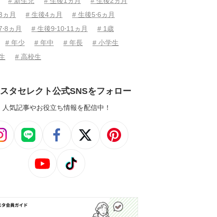
# 新生児
# 生後1ヵ月
# 生後2ヵ月
後3ヵ月
# 生後4ヵ月
# 生後5⋅6ヵ月
7⋅8ヵ月
# 生後9⋅10⋅11ヵ月
# 1歳
# 年少
# 年中
# 年長
# 小学生
学生
# 高校生
スタセレクト公式SNSをフォロー
人気記事やお役立ち情報を配信中！