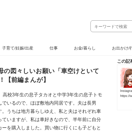
子育て/妊娠/出産
仕事
お金/暮らし
お出かけ/
この記
母の図々しいお願い「車空けといて
！【前編まんが】
Inst
、高校3年生の息子タカオと中学3年生の息子トモ
https:/
んでいるので、ほぼ敷地内同居です。夫は長男
す。うちは地方暮らしゆえ、私と夫はそれぞれ車
っていますが、私は車好きなので、半年前に自分
カーを購入しました。買い物に行くにも子どもと