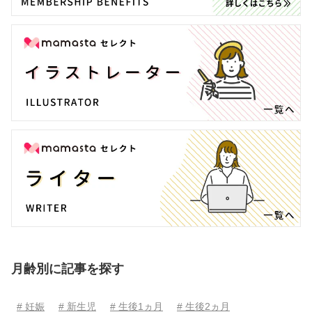
月齢別に記事を探す
# 妊娠
# 新生児
# 生後1ヵ月
# 生後2ヵ月