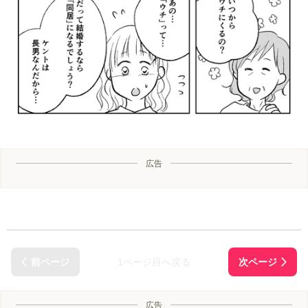
広告
1ページ目へ戻る
広告