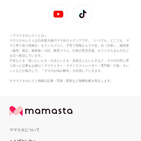
＜ママスタセレクトとは＞
ママスタセレクトは日本最大級のママ向けメディアです。「いつでも、どこでも、マ
マに寄り添う情報を」をコンセプトに、子育て情報からママ友、夫（旦那）、義実家
（義母、義父、義家族）の話、教育コラム、行政の育児支援、オリジナルまんがなど
を日々配信しています。
不安なとき・笑いたいとき・泣きたいとき・息抜きしたいときなど、ママの日常に寄
り添った記事をお届け！ママライター・ママイラストレーター・専門家・行政・タレ
ントなどが協力して、「ママのお悩み解決」を目指していきます。
※ママスタセレクト掲載の記事・写真・図表など無断転載を禁止します。
ママスタについて