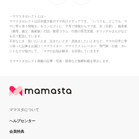
＜ママスタセレクトとは＞
ママスタセレクトは日本最大級のママ向けメディアです。「いつでも、どこでも、マ
マに寄り添う情報を」をコンセプトに、子育て情報からママ友、夫（旦那）、義実家
（義母、義父、義家族）の話、教育コラム、行政の育児支援、オリジナルまんがなど
を日々配信しています。
不安なとき・笑いたいとき・泣きたいとき・息抜きしたいときなど、ママの日常に寄
り添った記事をお届け！ママライター・ママイラストレーター・専門家・行政・タレ
ントなどが協力して、「ママのお悩み解決」を目指していきます。
※ママスタセレクト掲載の記事・写真・図表など無断転載を禁止します。
ママスタについて
ヘルプセンター
会員特典