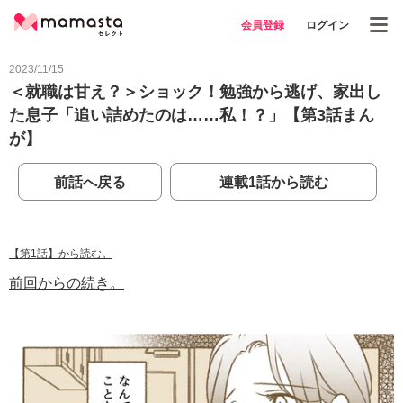
会員登録
ログイン
2023/11/15
＜就職は甘え？＞ショック！勉強から逃げ、家出し
た息子「追い詰めたのは……私！？」【第3話まん
が】
前話へ戻る
連載1話から読む
【第1話】から読む。
前回からの続き。