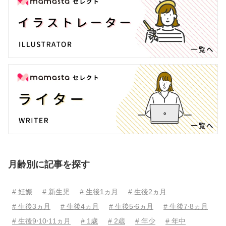
月齢別に記事を探す
# 妊娠
# 新生児
# 生後1ヵ月
# 生後2ヵ月
# 生後3ヵ月
# 生後4ヵ月
# 生後5⋅6ヵ月
# 生後7⋅8ヵ月
# 生後9⋅10⋅11ヵ月
# 1歳
# 2歳
# 年少
# 年中