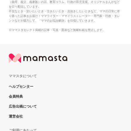
（義母、義父、義家族）の話、教育コラム、行政の育児支援、オリジナルまんがなど
を日々配信しています。
不安なとき・笑いたいとき・泣きたいとき・息抜きしたいときなど、ママの日常に寄
り添った記事をお届け！ママライター・ママイラストレーター・専門家・行政・タレ
ントなどが協力して、「ママのお悩み解決」を目指していきます。
※ママスタセレクト掲載の記事・写真・図表など無断転載を禁止します。
ママスタについて
ヘルプセンター
会員特典
広告出稿について
運営会社
ご利用にあたって