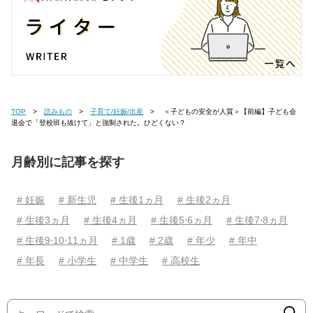
TOP
読みもの
子育て/妊娠/出産
＜子どもの安全が人質＞【前編】子ども会
退会で「登校班も抜けて」と強制された。ひどくない？
月齢別に記事を探す
# 妊娠
# 新生児
# 生後1ヵ月
# 生後2ヵ月
# 生後3ヵ月
# 生後4ヵ月
# 生後5⋅6ヵ月
# 生後7⋅8ヵ月
# 生後9⋅10⋅11ヵ月
# 1歳
# 2歳
# 年少
# 年中
# 年長
# 小学生
# 中学生
# 高校生