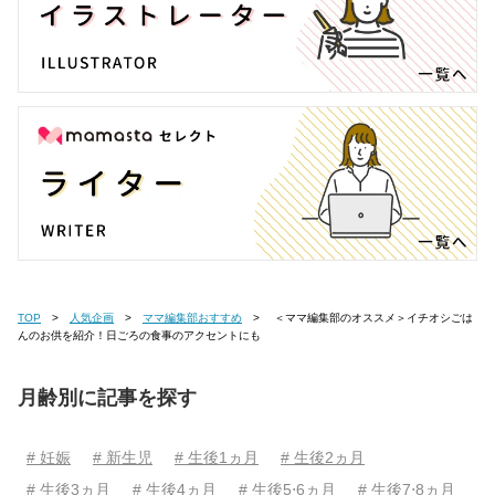
TOP
人気企画
ママ編集部おすすめ
＜ママ編集部のオススメ＞イチオシごは
んのお供を紹介！日ごろの食事のアクセントにも
月齢別に記事を探す
# 妊娠
# 新生児
# 生後1ヵ月
# 生後2ヵ月
# 生後3ヵ月
# 生後4ヵ月
# 生後5⋅6ヵ月
# 生後7⋅8ヵ月