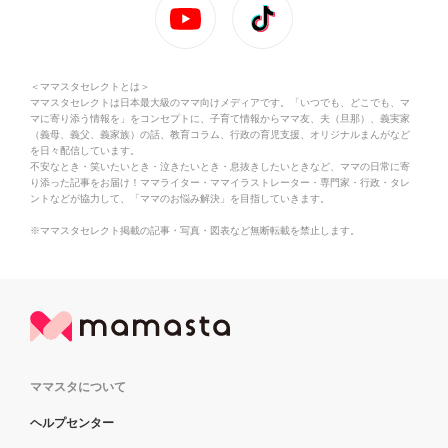
＜ママスタセレクトとは＞
ママスタセレクトは日本最大級のママ向けメディアです。「いつでも、どこでも、マ
マに寄り添う情報を」をコンセプトに、子育て情報からママ友、夫（旦那）、義実家
（義母、義父、義家族）の話、教育コラム、行政の育児支援、オリジナルまんがなど
を日々配信しています。
不安なとき・笑いたいとき・泣きたいとき・息抜きしたいときなど、ママの日常に寄
り添った記事をお届け！ママライター・ママイラストレーター・専門家・行政・タレ
ントなどが協力して、「ママのお悩み解決」を目指していきます。
※ママスタセレクト掲載の記事・写真・図表など無断転載を禁止します。
ママスタについて
ヘルプセンター