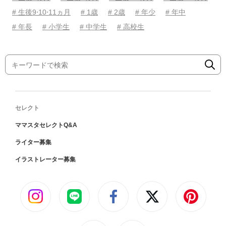
# 生後9⋅10⋅11ヵ月
# 1歳
# 2歳
# 年少
# 年中
# 年長
# 小学生
# 中学生
# 高校生
セレクト
ママスタセレクトQ&A
ライター募集
イラストレーター募集