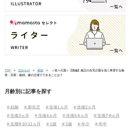
TOP
読みもの
家族
＜老々介護＞【後編】義父の在宅介護を強く希望する義
母・旦那・義姉。嫁の立場でできることは？
月齢別に記事を探す
# 妊娠
# 新生児
# 生後1ヵ月
# 生後2ヵ月
# 生後3ヵ月
# 生後4ヵ月
# 生後5⋅6ヵ月
# 生後7⋅8ヵ月
# 生後9⋅10⋅11ヵ月
# 1歳
# 2歳
# 年少
# 年中