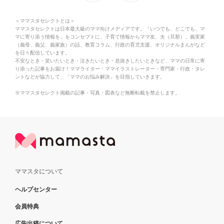
＜ママスタセレクトとは＞
ママスタセレクトは日本最大級のママ向けメディアです。「いつでも、どこでも、マ
マに寄り添う情報を」をコンセプトに、子育て情報からママ友、夫（旦那）、義実家
（義母、義父、義家族）の話、教育コラム、行政の育児支援、オリジナルまんがなど
を日々配信しています。
不安なとき・笑いたいとき・泣きたいとき・息抜きしたいときなど、ママの日常に寄
り添った記事をお届け！ママライター・ママイラストレーター・専門家・行政・タレ
ントなどが協力して、「ママのお悩み解決」を目指していきます。
※ママスタセレクト掲載の記事・写真・図表など無断転載を禁止します。
ママスタについて
ヘルプセンター
会員特典
広告出稿について