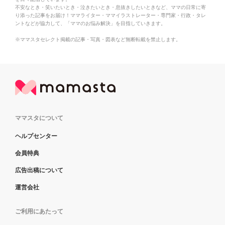
不安なとき・笑いたいとき・泣きたいとき・息抜きしたいときなど、ママの日常に寄
り添った記事をお届け！ママライター・ママイラストレーター・専門家・行政・タレ
ントなどが協力して、「ママのお悩み解決」を目指していきます。
※ママスタセレクト掲載の記事・写真・図表など無断転載を禁止します。
ママスタについて
ヘルプセンター
会員特典
広告出稿について
運営会社
ご利用にあたって