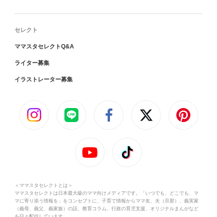
セレクト
ママスタセレクトQ&A
ライター募集
イラストレーター募集
＜ママスタセレクトとは＞
ママスタセレクトは日本最大級のママ向けメディアです。「いつでも、どこでも、マ
マに寄り添う情報を」をコンセプトに、子育て情報からママ友、夫（旦那）、義実家
（義母、義父、義家族）の話、教育コラム、行政の育児支援、オリジナルまんがなど
を日々配信しています。