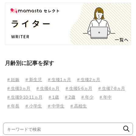
月齢別に記事を探す
# 妊娠
# 新生児
# 生後1ヵ月
# 生後2ヵ月
# 生後3ヵ月
# 生後4ヵ月
# 生後5⋅6ヵ月
# 生後7⋅8ヵ月
# 生後9⋅10⋅11ヵ月
# 1歳
# 2歳
# 年少
# 年中
# 年長
# 小学生
# 中学生
# 高校生