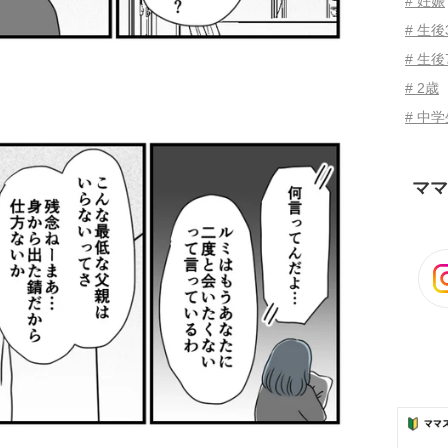
# 妊娠
# 生
# 生後
# 2歳
# 中
ママ