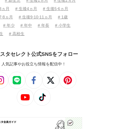
# 新生児
# 生後1ヵ月
# 生後2ヵ月
後3ヵ月
# 生後4ヵ月
# 生後5⋅6ヵ月
7⋅8ヵ月
# 生後9⋅10⋅11ヵ月
# 1歳
# 年少
# 年中
# 年長
# 小学生
学生
# 高校生
スタセレクト公式SNSをフォロー
人気記事やお役立ち情報を配信中！