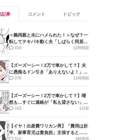
気記事
コメント
トピック
＜義両親と夫にハメられた！＞なぜ？一
転してテキパキ動く夫「しばらく同居」
提案され【第4話まんが】
419
22時間前
【ズーズーシー！2万で車かして？】夫
に愚痴るドン引き「ありえないよ！」＜
第16話＞#4コマ母道場
278
11時間前
【ズーズーシー！2万で車かして？】唖
然も…すぐに連絡が「私も貸さない」＜
第15話＞#4コマ母道場
163
1日前
【イヤ！出産費ワリカン男】「費用は折
半、家事育児は妻負担」主張すると…＜
第11話＞#4コマ母道場
512
9時間前