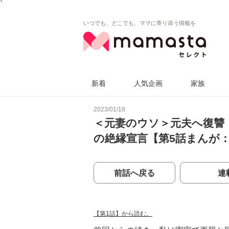
`
いつでも、どこでも、ママに寄り添う情報を
新着
人気企画
家族
2023/01/18
＜元妻のウソ＞元夫へ復讐
の絶縁宣言【第5話まんが
前話へ戻る
連
【第1話】から読む。