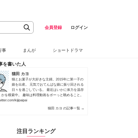
会員登録
ログイン
行事
まんが
ショートドラマ
事を書いた人
猫田 カヨ
猫とお菓子が大好きな主婦。2015年に第一子の
娘を出産。 元気でおてんばな娘に振り回される
日々を過ごしている。 最近はいかに体力を温存
くかを模索中。 趣味は料理動画をボーっと眺めること。
witter.com/kijipaipai
猫田 カヨ の記事一覧
→
注目ランキング