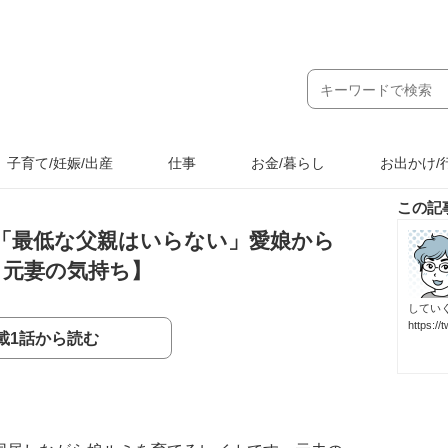
子育て/妊娠/出産
仕事
お金/暮らし
お出かけ/
この記
「最低な父親はいらない」愛娘から
：元妻の気持ち】
してい
https://t
載1話から読む