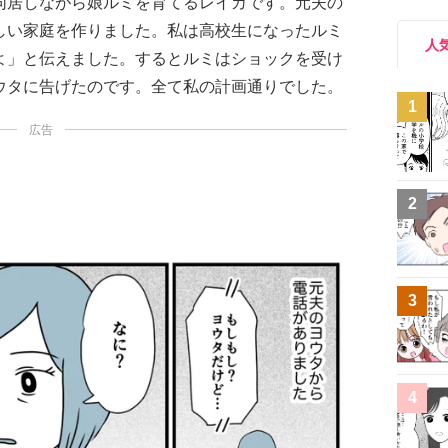
同居しながら娘ルミを育てるレイカです。元夫の
しい家庭を作りました。私は高校生になったルミ
人
よ」と伝えました。するとルミはショックを受け
ウタに告げたのです。全て私の計画通りでした。
1
広告
2
3
4