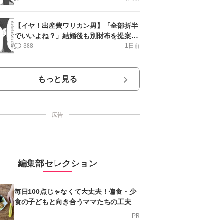
【イヤ！出産費ワリカン男】「全部折半
でいいよね？」結婚後も別財布を提案＜
第10話＞#4コマ母道場
388
1日前
もっと見る
広告
編集部セレクション
毎日100点じゃなくて大丈夫！偏食・少
食の子どもと向き合うママたちの工夫
PR