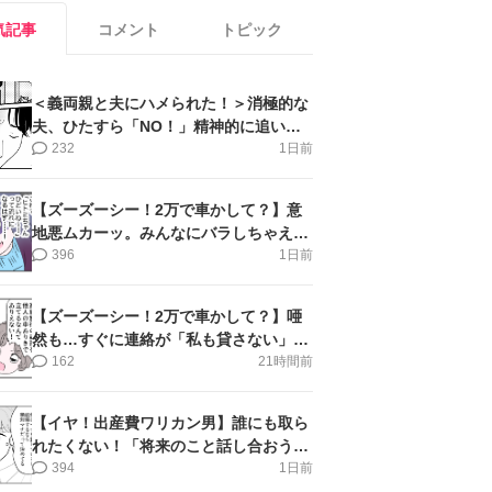
気記事
コメント
トピック
＜義両親と夫にハメられた！＞消極的な
夫、ひたすら「NO！」精神的に追い詰
められ涙【第3話まんが】
232
1日前
【ズーズーシー！2万で車かして？】意
地悪ムカーッ。みんなにバラしちゃえ＜
第14話＞#4コマ母道場
396
1日前
【ズーズーシー！2万で車かして？】唖
然も…すぐに連絡が「私も貸さない」＜
第15話＞#4コマ母道場
162
21時間前
【イヤ！出産費ワリカン男】誰にも取ら
れたくない！「将来のこと話し合おう」
＜第9話＞#4コマ母道場
394
1日前