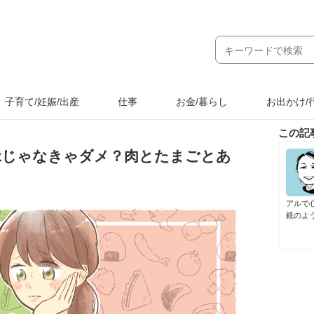
子育て/妊娠/出産
仕事
お金/暮らし
お出かけ/
この記
緑じゃなきゃダメ？肉とたまごとあ
アルで
鏡のよ