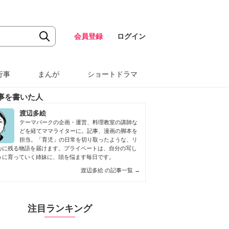
会員登録
ログイン
行事
まんが
ショートドラマ
事を書いた人
渡辺多絵
テーマパークの企画・運営、料理教室の講師な
どを経てママライターに。記事、漫画の脚本を
担当。「育児」の日常を切り取ったような、リ
心に残る物語を届けます。プライベートは、自分の写し
うに育っていく姉妹に、頭を悩ます毎日です。
渡辺多絵 の記事一覧
→
注目ランキング