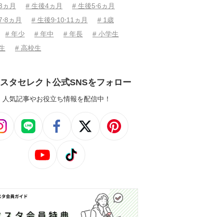
後3ヵ月
# 生後4ヵ月
# 生後5⋅6ヵ月
7⋅8ヵ月
# 生後9⋅10⋅11ヵ月
# 1歳
# 年少
# 年中
# 年長
# 小学生
学生
# 高校生
スタセレクト公式SNSをフォロー
人気記事やお役立ち情報を配信中！