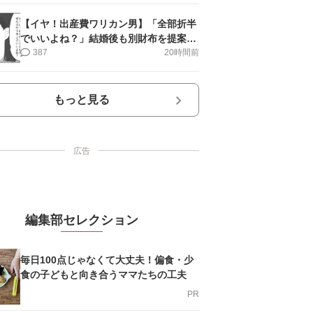
【イヤ！出産費ワリカン男】「全部折半
でいいよね？」結婚後も別財布を提案＜
第10話＞#4コマ母道場
387
20時間前
もっと見る
広告
編集部セレクション
毎日100点じゃなくて大丈夫！偏食・少
食の子どもと向き合うママたちの工夫
PR