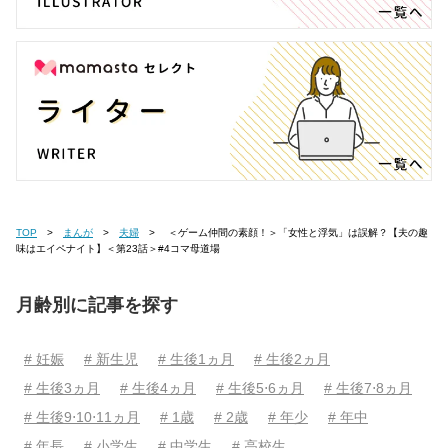
TOP
まんが
夫婦
＜ゲーム仲間の素顔！＞「女性と浮気」は誤解？【夫の趣
味はエイペナイト】＜第23話＞#4コマ母道場
月齢別に記事を探す
# 妊娠
# 新生児
# 生後1ヵ月
# 生後2ヵ月
# 生後3ヵ月
# 生後4ヵ月
# 生後5⋅6ヵ月
# 生後7⋅8ヵ月
# 生後9⋅10⋅11ヵ月
# 1歳
# 2歳
# 年少
# 年中
# 年長
# 小学生
# 中学生
# 高校生