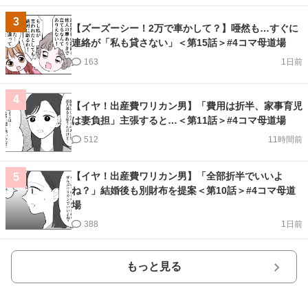
3
【ズーズーシー！2万で車かして？】唖然も…すぐに
連絡が「私も貸さない」＜第15話＞#4コマ母道場
163
1日前
4
【イヤ！出産費ワリカン男】「費用は折半、家事育児
は妻負担」主張すると…＜第11話＞#4コマ母道場
512
11時間前
【イヤ！出産費ワリカン男】「全部折半でいいよ
5
ね？」結婚後も別財布を提案＜第10話＞#4コマ母道
場
388
1日前
もっと見る