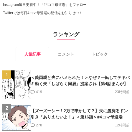
Instagram毎日更新中！「#4コマ母道場」をフォロー
Twitterでは毎日4コマ母道場の配信をお知らせ中！
ランキング
人気記事
コメント
トピック
1
＜義両親と夫にハメられた！＞なぜ？一転してテキパ
キ動く夫「しばらく同居」提案され【第4話まんが】
419
23時間前
2
【ズーズーシー！2万で車かして？】夫に愚痴るドン
引き「ありえないよ！」＜第16話＞#4コマ母道場
278
12時間前