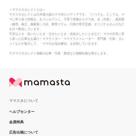
＜ママスタセレクトとは＞
ママスタセレクトは日本最大級のママ向けメディアです。「いつでも、どこでも、マ
マに寄り添う情報を」をコンセプトに、子育て情報からママ友、夫（旦那）、義実家
（義母、義父、義家族）の話、教育コラム、行政の育児支援、オリジナルまんがなど
を日々配信しています。
不安なとき・笑いたいとき・泣きたいとき・息抜きしたいときなど、ママの日常に寄
り添った記事をお届け！ママライター・ママイラストレーター・専門家・行政・タレ
ントなどが協力して、「ママのお悩み解決」を目指していきます。
※ママスタセレクト掲載の記事・写真・図表など無断転載を禁止します。
ママスタについて
ヘルプセンター
会員特典
広告出稿について