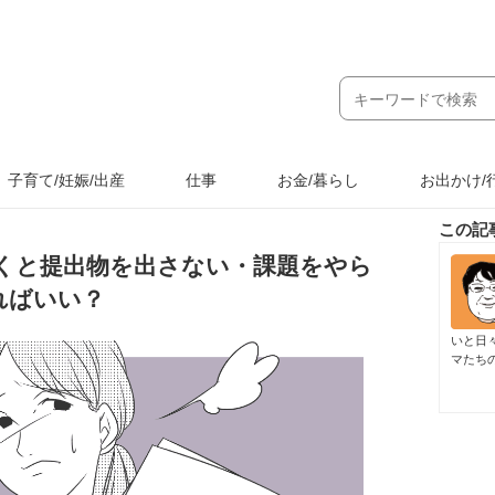
子育て/妊娠/出産
仕事
お金/暮らし
お出かけ/
この記
くと提出物を出さない・課題をやら
ればいい？
いと日
マたち