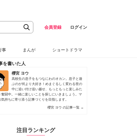
会員登録
ログイン
行事
まんが
ショートドラマ
事を書いた人
櫻宮 ヨウ
高校生の息子をもつなにわのオカン。息子と遊
ぶのが何より大好き！めまぐるしく変わる世の
中に追い付け追い越せ、もっともっと楽しみた
々奮闘中。一緒に楽しいことを探しにいきましょう。マ
の気持ちに寄り添う記事づくりを目指します。
櫻宮 ヨウ の記事一覧
→
注目ランキング