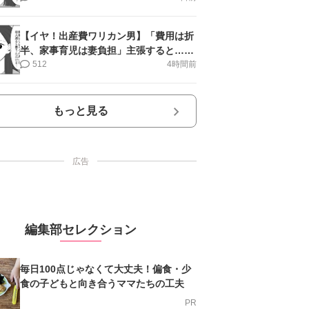
【イヤ！出産費ワリカン男】「費用は折
半、家事育児は妻負担」主張すると…＜
第11話＞#4コマ母道場
512
4時間前
もっと見る
広告
編集部セレクション
毎日100点じゃなくて大丈夫！偏食・少
食の子どもと向き合うママたちの工夫
PR