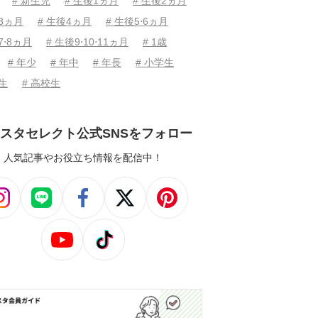
# 新生児
# 生後1ヵ月
# 生後2ヵ月
後3ヵ月
# 生後4ヵ月
# 生後5⋅6ヵ月
7⋅8ヵ月
# 生後9⋅10⋅11ヵ月
# 1歳
# 年少
# 年中
# 年長
# 小学生
学生
# 高校生
スタセレクト公式SNSをフォロー
人気記事やお役立ち情報を配信中！