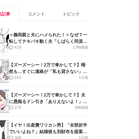
気記事
コメント
トピック
＜義両親と夫にハメられた！＞なぜ？一
転してテキパキ動く夫「しばらく同居」
提案され【第4話まんが】
419
17時間前
【ズーズーシー！2万で車かして？】唖
然も…すぐに連絡が「私も貸さない」＜
第15話＞#4コマ母道場
163
1日前
【ズーズーシー！2万で車かして？】夫
に愚痴るドン引き「ありえないよ！」＜
第16話＞#4コマ母道場
278
6時間前
【イヤ！出産費ワリカン男】「全部折半
でいいよね？」結婚後も別財布を提案＜
第10話＞#4コマ母道場
388
1日前