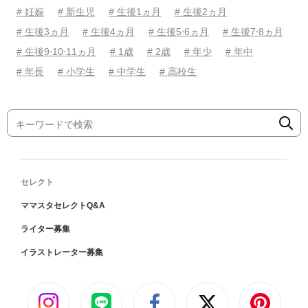
# 妊娠
# 新生児
# 生後1ヵ月
# 生後2ヵ月
# 生後3ヵ月
# 生後4ヵ月
# 生後5⋅6ヵ月
# 生後7⋅8ヵ月
# 生後9⋅10⋅11ヵ月
# 1歳
# 2歳
# 年少
# 年中
# 年長
# 小学生
# 中学生
# 高校生
セレクト
ママスタセレクトQ&A
ライター募集
イラストレーター募集