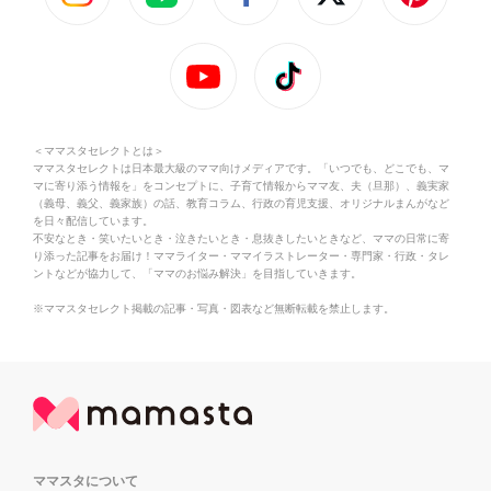
＜ママスタセレクトとは＞
ママスタセレクトは日本最大級のママ向けメディアです。「いつでも、どこでも、マ
マに寄り添う情報を」をコンセプトに、子育て情報からママ友、夫（旦那）、義実家
（義母、義父、義家族）の話、教育コラム、行政の育児支援、オリジナルまんがなど
を日々配信しています。
不安なとき・笑いたいとき・泣きたいとき・息抜きしたいときなど、ママの日常に寄
り添った記事をお届け！ママライター・ママイラストレーター・専門家・行政・タレ
ントなどが協力して、「ママのお悩み解決」を目指していきます。
※ママスタセレクト掲載の記事・写真・図表など無断転載を禁止します。
ママスタについて