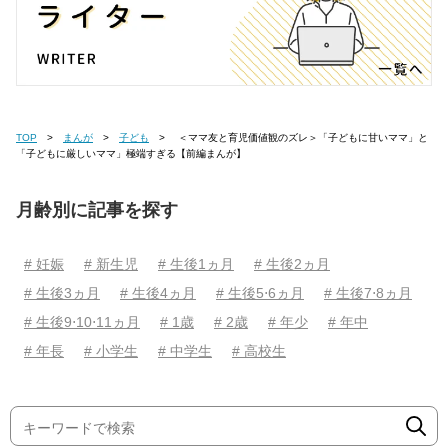
TOP
まんが
子ども
＜ママ友と育児価値観のズレ＞「子どもに甘いママ」と
「子どもに厳しいママ」極端すぎる【前編まんが】
月齢別に記事を探す
# 妊娠
# 新生児
# 生後1ヵ月
# 生後2ヵ月
# 生後3ヵ月
# 生後4ヵ月
# 生後5⋅6ヵ月
# 生後7⋅8ヵ月
# 生後9⋅10⋅11ヵ月
# 1歳
# 2歳
# 年少
# 年中
# 年長
# 小学生
# 中学生
# 高校生