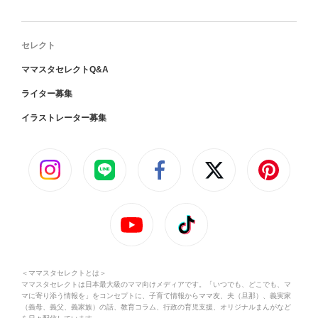
セレクト
ママスタセレクトQ&A
ライター募集
イラストレーター募集
＜ママスタセレクトとは＞
ママスタセレクトは日本最大級のママ向けメディアです。「いつでも、どこでも、マ
マに寄り添う情報を」をコンセプトに、子育て情報からママ友、夫（旦那）、義実家
（義母、義父、義家族）の話、教育コラム、行政の育児支援、オリジナルまんがなど