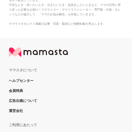
を日々配信しています。
不安なとき・笑いたいとき・泣きたいとき・息抜きしたいときなど、ママの日常に寄
り添った記事をお届け！ママライター・ママイラストレーター・専門家・行政・タレ
ントなどが協力して、「ママのお悩み解決」を目指していきます。
※ママスタセレクト掲載の記事・写真・図表など無断転載を禁止します。
ママスタについて
ヘルプセンター
会員特典
広告出稿について
運営会社
ご利用にあたって