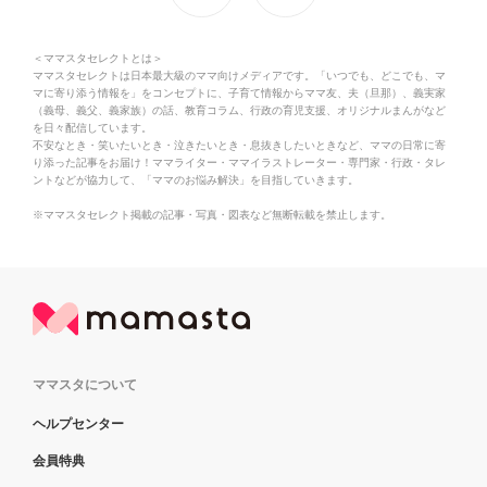
＜ママスタセレクトとは＞
ママスタセレクトは日本最大級のママ向けメディアです。「いつでも、どこでも、マ
マに寄り添う情報を」をコンセプトに、子育て情報からママ友、夫（旦那）、義実家
（義母、義父、義家族）の話、教育コラム、行政の育児支援、オリジナルまんがなど
を日々配信しています。
不安なとき・笑いたいとき・泣きたいとき・息抜きしたいときなど、ママの日常に寄
り添った記事をお届け！ママライター・ママイラストレーター・専門家・行政・タレ
ントなどが協力して、「ママのお悩み解決」を目指していきます。
※ママスタセレクト掲載の記事・写真・図表など無断転載を禁止します。
ママスタについて
ヘルプセンター
会員特典