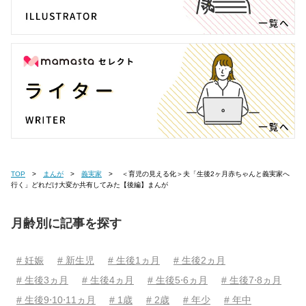
TOP
まんが
義実家
＜育児の見える化＞夫「生後2ヶ月赤ちゃんと義実家へ
行く」どれだけ大変か共有してみた【後編】まんが
月齢別に記事を探す
# 妊娠
# 新生児
# 生後1ヵ月
# 生後2ヵ月
# 生後3ヵ月
# 生後4ヵ月
# 生後5⋅6ヵ月
# 生後7⋅8ヵ月
# 生後9⋅10⋅11ヵ月
# 1歳
# 2歳
# 年少
# 年中