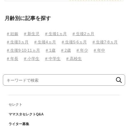
月齢別に記事を探す
# 妊娠
# 新生児
# 生後1ヵ月
# 生後2ヵ月
# 生後3ヵ月
# 生後4ヵ月
# 生後5⋅6ヵ月
# 生後7⋅8ヵ月
# 生後9⋅10⋅11ヵ月
# 1歳
# 2歳
# 年少
# 年中
# 年長
# 小学生
# 中学生
# 高校生
セレクト
ママスタセレクトQ&A
ライター募集