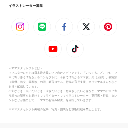
イラストレーター募集
＜ママスタセレクトとは＞
ママスタセレクトは日本最大級のママ向けメディアです。「いつでも、どこでも、マ
マに寄り添う情報を」をコンセプトに、子育て情報からママ友、夫（旦那）、義実家
（義母、義父、義家族）の話、教育コラム、行政の育児支援、オリジナルまんがなど
を日々配信しています。
不安なとき・笑いたいとき・泣きたいとき・息抜きしたいときなど、ママの日常に寄
り添った記事をお届け！ママライター・ママイラストレーター・専門家・行政・タレ
ントなどが協力して、「ママのお悩み解決」を目指していきます。
※ママスタセレクト掲載の記事・写真・図表など無断転載を禁止します。