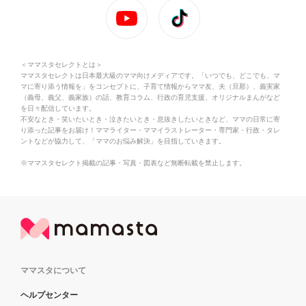
＜ママスタセレクトとは＞
ママスタセレクトは日本最大級のママ向けメディアです。「いつでも、どこでも、マ
マに寄り添う情報を」をコンセプトに、子育て情報からママ友、夫（旦那）、義実家
（義母、義父、義家族）の話、教育コラム、行政の育児支援、オリジナルまんがなど
を日々配信しています。
不安なとき・笑いたいとき・泣きたいとき・息抜きしたいときなど、ママの日常に寄
り添った記事をお届け！ママライター・ママイラストレーター・専門家・行政・タレ
ントなどが協力して、「ママのお悩み解決」を目指していきます。
※ママスタセレクト掲載の記事・写真・図表など無断転載を禁止します。
ママスタについて
ヘルプセンター