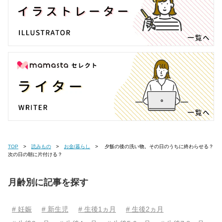
TOP
読みもの
お金/暮らし
夕飯の後の洗い物。その日のうちに終わらせる？
次の日の朝に片付ける？
月齢別に記事を探す
# 妊娠
# 新生児
# 生後1ヵ月
# 生後2ヵ月