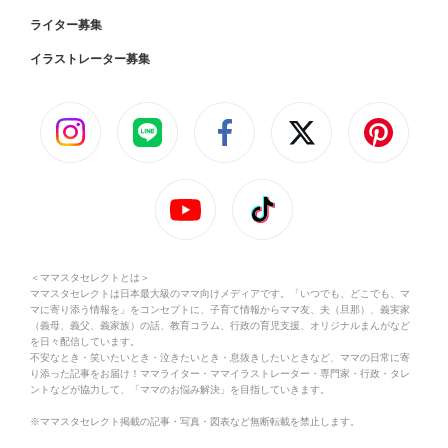
ライター募集
イラストレーター募集
＜ママスタセレクトとは＞
ママスタセレクトは日本最大級のママ向けメディアです。「いつでも、どこでも、マ
マに寄り添う情報を」をコンセプトに、子育て情報からママ友、夫（旦那）、義実家
（義母、義父、義家族）の話、教育コラム、行政の育児支援、オリジナルまんがなど
を日々配信しています。
不安なとき・笑いたいとき・泣きたいとき・息抜きしたいときなど、ママの日常に寄
り添った記事をお届け！ママライター・ママイラストレーター・専門家・行政・タレ
ントなどが協力して、「ママのお悩み解決」を目指していきます。
※ママスタセレクト掲載の記事・写真・図表など無断転載を禁止します。