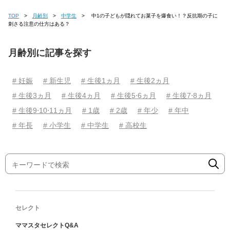
TOP
月齢別
中学生
中1の子どもが隠れてお菓子を爆食い！？反抗期の子に
刺さる注意の仕方はある？
月齢別に記事を探す
# 妊娠
# 新生児
# 生後1ヵ月
# 生後2ヵ月
# 生後3ヵ月
# 生後4ヵ月
# 生後5⋅6ヵ月
# 生後7⋅8ヵ月
# 生後9⋅10⋅11ヵ月
# 1歳
# 2歳
# 年少
# 年中
# 年長
# 小学生
# 中学生
# 高校生
セレクト
ママスタセレクトQ&A