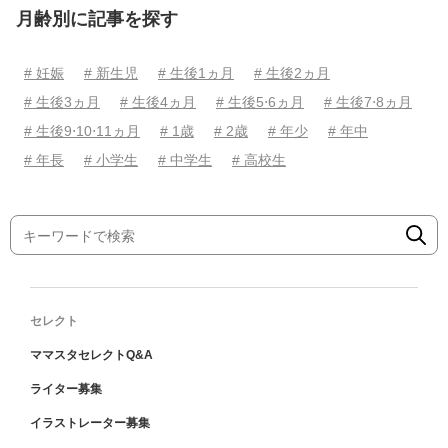
月齢別に記事を探す
# 妊娠
# 新生児
# 生後1ヵ月
# 生後2ヵ月
# 生後3ヵ月
# 生後4ヵ月
# 生後5⋅6ヵ月
# 生後7⋅8ヵ月
# 生後9⋅10⋅11ヵ月
# 1歳
# 2歳
# 年少
# 年中
# 年長
# 小学生
# 中学生
# 高校生
セレクト
ママスタセレクトQ&A
ライター募集
イラストレーター募集