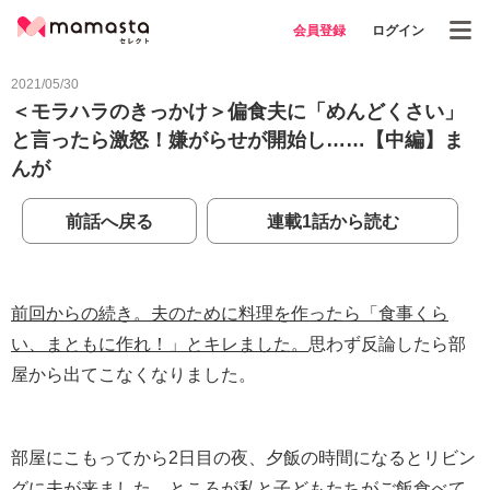
会員登録
ログイン
2021/05/30
＜モラハラのきっかけ＞偏食夫に「めんどくさい」
と言ったら激怒！嫌がらせが開始し……【中編】ま
んが
前話へ戻る
連載1話から読む
前回からの続き。夫のために料理を作ったら「食事くら
い、まともに作れ！」とキレました。
思わず反論したら部
屋から出てこなくなりました。
部屋にこもってから2日目の夜、夕飯の時間になるとリビン
グに夫が来ました。ところが私と子どもたちがご飯食べて