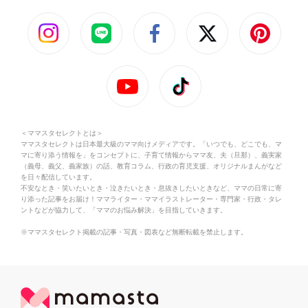
＜ママスタセレクトとは＞
ママスタセレクトは日本最大級のママ向けメディアです。「いつでも、どこでも、マ
マに寄り添う情報を」をコンセプトに、子育て情報からママ友、夫（旦那）、義実家
（義母、義父、義家族）の話、教育コラム、行政の育児支援、オリジナルまんがなど
を日々配信しています。
不安なとき・笑いたいとき・泣きたいとき・息抜きしたいときなど、ママの日常に寄
り添った記事をお届け！ママライター・ママイラストレーター・専門家・行政・タレ
ントなどが協力して、「ママのお悩み解決」を目指していきます。
※ママスタセレクト掲載の記事・写真・図表など無断転載を禁止します。