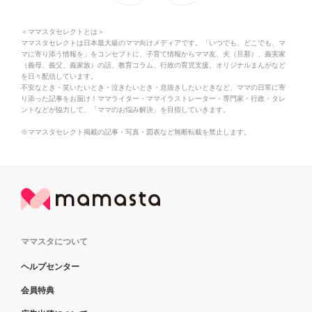
＜ママスタセレクトとは＞
ママスタセレクトは日本最大級のママ向けメディアです。「いつでも、どこでも、マ
マに寄り添う情報を」をコンセプトに、子育て情報からママ友、夫（旦那）、義実家
（義母、義父、義家族）の話、教育コラム、行政の育児支援、オリジナルまんがなど
を日々配信しています。
不安なとき・笑いたいとき・泣きたいとき・息抜きしたいときなど、ママの日常に寄
り添った記事をお届け！ママライター・ママイラストレーター・専門家・行政・タレ
ントなどが協力して、「ママのお悩み解決」を目指していきます。
※ママスタセレクト掲載の記事・写真・図表など無断転載を禁止します。
ママスタについて
ヘルプセンター
会員特典