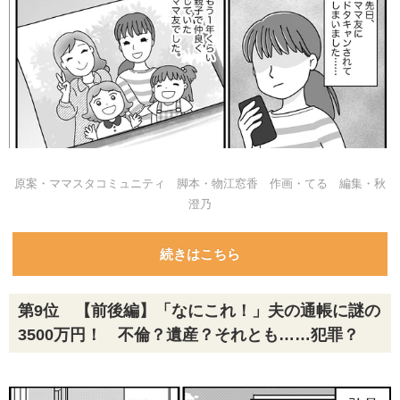
原案・ママスタコミュニティ 脚本・物江窓香 作画・てる 編集・秋
澄乃
続きはこちら
第9位 【前後編】「なにこれ！」夫の通帳に謎の
3500万円！ 不倫？遺産？それとも……犯罪？