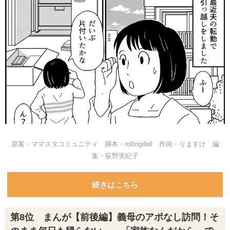
原案・ママスタコミュニティ 脚本・rollingdell 作画・りますけ 編
集・荻野実紀子
続きはこちら
第8位 まんが【前後編】義母のアポなし訪問！そ