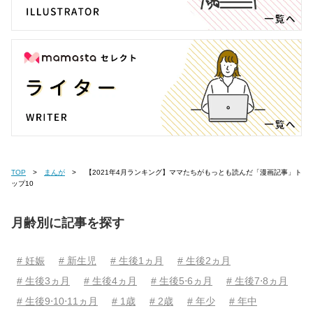
TOP
まんが
【2021年4月ランキング】ママたちがもっとも読んだ「漫画記事」ト
ップ10
月齢別に記事を探す
# 妊娠
# 新生児
# 生後1ヵ月
# 生後2ヵ月
# 生後3ヵ月
# 生後4ヵ月
# 生後5⋅6ヵ月
# 生後7⋅8ヵ月
# 生後9⋅10⋅11ヵ月
# 1歳
# 2歳
# 年少
# 年中