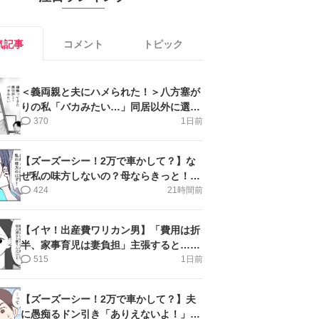
気記事
コメント
トピック
＜義両親と夫にハメられた！＞八方塞が
りの私「バカみたい…」同居以外に選択
肢がない【第5話まんが】
370
1日前
【ズーズーシー！2万で車かして？】な
ぜ私の味方しないの？母ならきっと！＜
第17話＞#4コマ母道場
424
21時間前
【イヤ！出産費ワリカン男】「費用は折
半、家事育児は妻負担」主張すると…＜
第11話＞#4コマ母道場
515
1日前
【ズーズーシー！2万で車かして？】夫
に愚痴るドン引き「ありえないよ！」＜