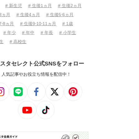
# 新生児
# 生後1ヵ月
# 生後2ヵ月
後3ヵ月
# 生後4ヵ月
# 生後5⋅6ヵ月
7⋅8ヵ月
# 生後9⋅10⋅11ヵ月
# 1歳
# 年少
# 年中
# 年長
# 小学生
学生
# 高校生
スタセレクト公式SNSをフォロー
人気記事やお役立ち情報を配信中！