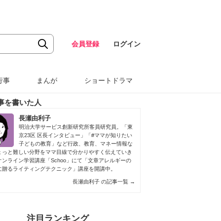
会員登録
ログイン
行事
まんが
ショートドラマ
事を書いた人
長瀬由利子
明治大学サービス創新研究所客員研究員。「東
京23区 区長インタビュー」「#ママが知りたい
子どもの教育」など行政、教育、マネー情報な
ょっと難しい分野をママ目線で分かりやすく伝えていき
オンライン学習講座「Schoo」にて「文章アレルギーの
に贈るライティングテクニック」講座を開講中。
長瀬由利子 の記事一覧
→
注目ランキング