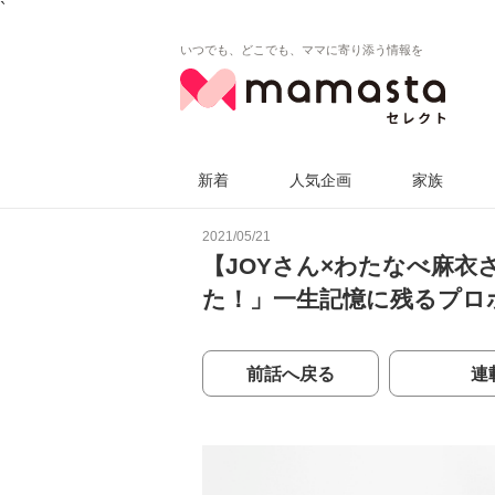
`
いつでも、どこでも、ママに寄り添う情報を
新着
人気企画
家族
2021/05/21
【JOYさん×わたなべ麻衣
た！」一生記憶に残るプロ
前話へ戻る
連