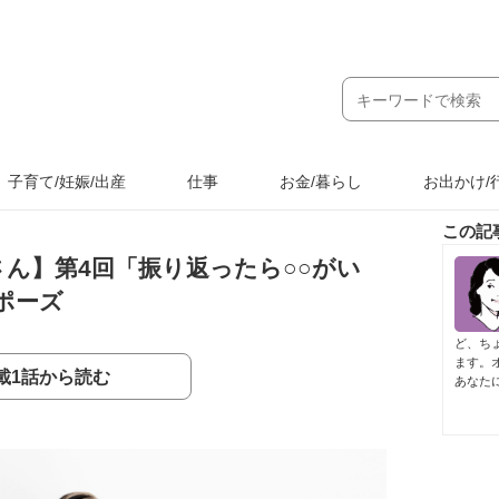
子育て/妊娠/出産
仕事
お金/暮らし
お出かけ/
この記
さん】第4回「振り返ったら○○がい
ポーズ
ど、ち
ます。
載1話から読む
あなた