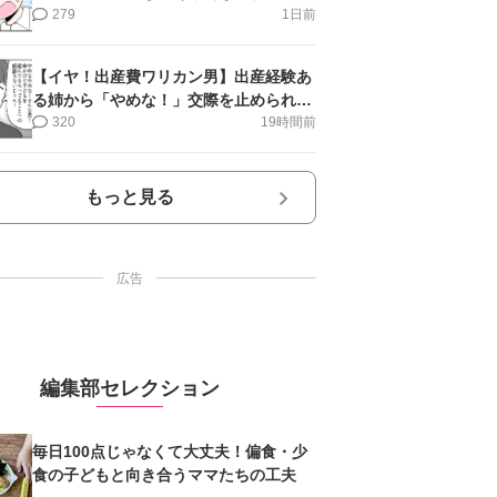
第16話＞#4コマ母道場
279
1日前
【イヤ！出産費ワリカン男】出産経験あ
る姉から「やめな！」交際を止められ＜
第12話＞#4コマ母道場
320
19時間前
もっと見る
広告
編集部セレクション
毎日100点じゃなくて大丈夫！偏食・少
食の子どもと向き合うママたちの工夫