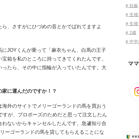
# 妊娠
# 生
# 生後
たら、さすがにひづめの音とかでばれてますよ
# 2歳
# 中
馬にJOYくんが乗って「麻衣ちゃん、白馬の王子
い宝箱を私のところに持ってきてくれたんです。
ママ
いったら、その中に指輪が入っていたんです。大
の家に運んだのですか！？
は海外のサイトでメリーゴーランドの馬を買おう
んですが、プロポーズのためだと思って注文したん
合わないからキャンセルしたんです。急遽知り合
メリーゴーランドの馬を貸してもらえることにな