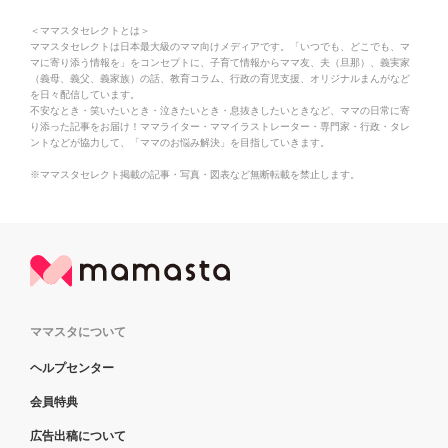
＜ママスタセレクトとは＞
ママスタセレクトは日本最大級のママ向けメディアです。「いつでも、どこでも、マ
マに寄り添う情報を」をコンセプトに、子育て情報からママ友、夫（旦那）、義実家
（義母、義父、義家族）の話、教育コラム、行政の育児支援、オリジナルまんがなど
を日々配信しています。
不安なとき・笑いたいとき・泣きたいとき・息抜きしたいときなど、ママの日常に寄
り添った記事をお届け！ママライター・ママイラストレーター・専門家・行政・タレ
ントなどが協力して、「ママのお悩み解決」を目指していきます。
※ママスタセレクト掲載の記事・写真・図表など無断転載を禁止します。
ママスタについて
ヘルプセンター
会員特典
広告出稿について