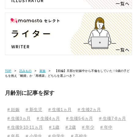
TOP
読みもの
家族
【前編】旦那が妊娠中から不倫をしていた！0歳の子ど
もを抱え「離婚」か「再構築」どちらを選ぶべき？
月齢別に記事を探す
# 妊娠
# 新生児
# 生後1ヵ月
# 生後2ヵ月
# 生後3ヵ月
# 生後4ヵ月
# 生後5⋅6ヵ月
# 生後7⋅8ヵ月
# 生後9⋅10⋅11ヵ月
# 1歳
# 2歳
# 年少
# 年中
# 年長
# 小学生
# 中学生
# 高校生