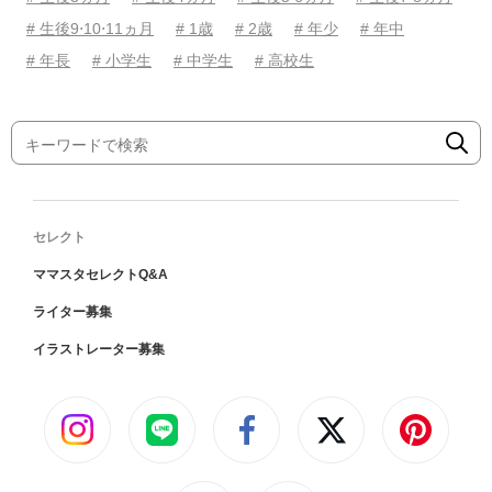
# 生後9⋅10⋅11ヵ月
# 1歳
# 2歳
# 年少
# 年中
# 年長
# 小学生
# 中学生
# 高校生
セレクト
ママスタセレクトQ&A
ライター募集
イラストレーター募集