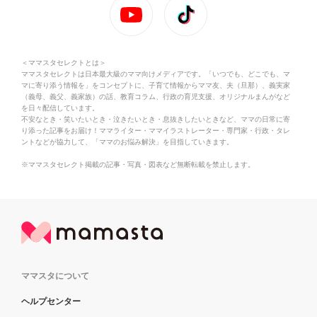
＜ママスタセレクトとは＞
ママスタセレクトは日本最大級のママ向けメディアです。「いつでも、どこでも、マ
マに寄り添う情報を」をコンセプトに、子育て情報からママ友、夫（旦那）、義実家
（義母、義父、義家族）の話、教育コラム、行政の育児支援、オリジナルまんがなど
を日々配信しています。
不安なとき・笑いたいとき・泣きたいとき・息抜きしたいときなど、ママの日常に寄
り添った記事をお届け！ママライター・ママイラストレーター・専門家・行政・タレ
ントなどが協力して、「ママのお悩み解決」を目指していきます。
※ママスタセレクト掲載の記事・写真・図表など無断転載を禁止します。
ママスタについて
ヘルプセンター