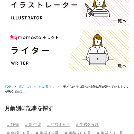
TOP
読みもの
お金/暮らし
子どもが持ち帰った上靴は誰が洗っている？ママ
が洗う理由は……
月齢別に記事を探す
# 妊娠
# 新生児
# 生後1ヵ月
# 生後2ヵ月
# 生後3ヵ月
# 生後4ヵ月
# 生後5⋅6ヵ月
# 生後7⋅8ヵ月