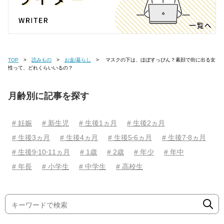
TOP
読みもの
お金/暮らし
マスクの下は、ほぼすっぴん？素顔で街に出る女
性って、どれくらいいるの？
月齢別に記事を探す
# 妊娠
# 新生児
# 生後1ヵ月
# 生後2ヵ月
# 生後3ヵ月
# 生後4ヵ月
# 生後5⋅6ヵ月
# 生後7⋅8ヵ月
# 生後9⋅10⋅11ヵ月
# 1歳
# 2歳
# 年少
# 年中
# 年長
# 小学生
# 中学生
# 高校生