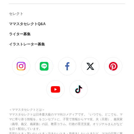
セレクト
ママスタセレクトQ&A
ライター募集
イラストレーター募集
＜ママスタセレクトとは＞
ママスタセレクトは日本最大級のママ向けメディアです。「いつでも、どこでも、マ
マに寄り添う情報を」をコンセプトに、子育て情報からママ友、夫（旦那）、義実家
（義母、義父、義家族）の話、教育コラム、行政の育児支援、オリジナルまんがなど
を日々配信しています。
不安なとき・笑いたいとき・泣きたいとき・息抜きしたいときなど、ママの日常に寄