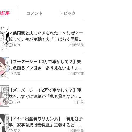
気記事
コメント
トピック
＜義両親と夫にハメられた！＞なぜ？一
転してテキパキ動く夫「しばらく同居」
提案され【第4話まんが】
419
22時間前
【ズーズーシー！2万で車かして？】夫
に愚痴るドン引き「ありえないよ！」＜
第16話＞#4コマ母道場
278
11時間前
【ズーズーシー！2万で車かして？】唖
然も…すぐに連絡が「私も貸さない」＜
第15話＞#4コマ母道場
163
1日前
【イヤ！出産費ワリカン男】「費用は折
半、家事育児は妻負担」主張すると…＜
第11話＞#4コマ母道場
512
10時間前