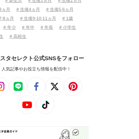
# 新生児
# 生後1ヵ月
# 生後2ヵ月
後3ヵ月
# 生後4ヵ月
# 生後5⋅6ヵ月
7⋅8ヵ月
# 生後9⋅10⋅11ヵ月
# 1歳
# 年少
# 年中
# 年長
# 小学生
学生
# 高校生
スタセレクト公式SNSをフォロー
人気記事やお役立ち情報を配信中！