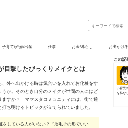
子育て/妊娠/出産
仕事
お金/暮らし
お出かけ/
この記
が目撃したびっくりメイクとは
も、外へ出かける時は気合いを入れてお化粧をす
い育児
ょうか。そのとき自分のメイクが世間の人にはど
を私な
りますか？ ママスタコミュニティには、街で通
と打ち明けるトピックが立てられていました。
粧をしている人がいない？『眉毛その形でいい