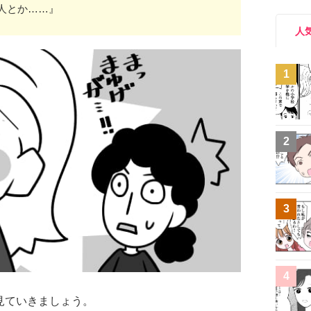
人とか……』
人
1
2
3
4
見ていきましょう。