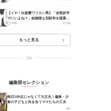
【イヤ！出産費ワリカン男】「全部折半
でいいよね？」結婚後も別財布を提案＜
第10話＞#4コマ母道場
388
1日前
もっと見る
広告
編集部セレクション
毎日100点じゃなくて大丈夫！偏食・少
食の子どもと向き合うママたちの工夫
PR