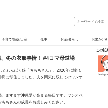
子育て/妊娠/出産
仕事
お金/暮らし
お出かけ/
この記
、冬の衣服事情！ #4コマ母道場
したわんぱく娘「おもちさん」。2020年に憧れ
Instag
沖縄に移住しました。夫を関東に残してのワンオ
続。ますます沖縄愛が高まる毎日です。ワンオペ
おもちさんの成長をお楽しみください。