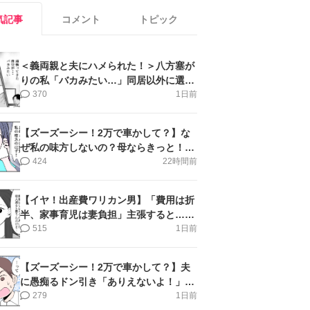
気記事
コメント
トピック
＜義両親と夫にハメられた！＞八方塞が
りの私「バカみたい…」同居以外に選択
肢がない【第5話まんが】
370
1日前
【ズーズーシー！2万で車かして？】な
ぜ私の味方しないの？母ならきっと！＜
第17話＞#4コマ母道場
424
22時間前
【イヤ！出産費ワリカン男】「費用は折
半、家事育児は妻負担」主張すると…＜
第11話＞#4コマ母道場
515
1日前
【ズーズーシー！2万で車かして？】夫
に愚痴るドン引き「ありえないよ！」＜
第16話＞#4コマ母道場
279
1日前