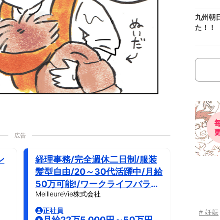
九州朝
た！！
広告
ン
経理事務/完全週休二日制/服装
髪型自由/20～30代活躍中/月給
50万可能!/ワークライフバラン
MeilleureVie株式会社
ス充実
正社員
# 妊娠
月給22万5,000円～50万円