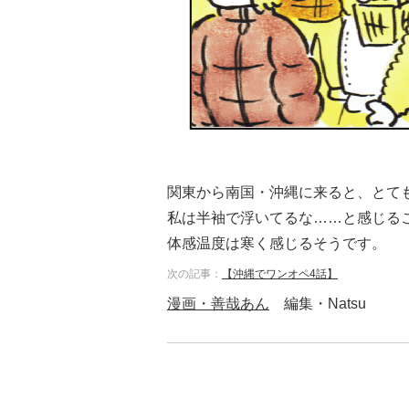
関東から南国・沖縄に来ると、とて
私は半袖で浮いてるな……と感じる
体感温度は寒く感じるそうです。
次の記事：
【沖縄でワンオペ4話】
漫画・善哉あん
編集・Natsu