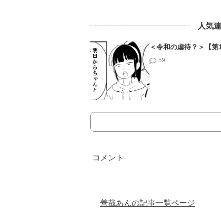
人気
＜令和の虐待？＞【第
59
善哉あんの記事一覧ページ