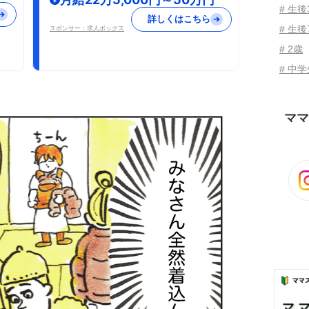
# 生
詳しくはこちら
# 生後
スポンサー：求人ボックス
# 2歳
# 中
ママ