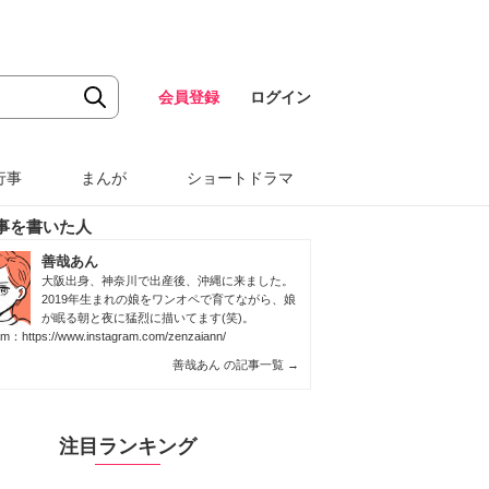
会員登録
ログイン
行事
まんが
ショートドラマ
事を書いた人
善哉あん
大阪出身、神奈川で出産後、沖縄に来ました。
2019年生まれの娘をワンオペで育てながら、娘
が眠る朝と夜に猛烈に描いてます(笑)。
ram：
https://www.instagram.com/zenzaiann/
善哉あん の記事一覧
→
注目ランキング