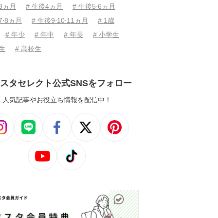
後3ヵ月
# 生後4ヵ月
# 生後5⋅6ヵ月
7⋅8ヵ月
# 生後9⋅10⋅11ヵ月
# 1歳
# 年少
# 年中
# 年長
# 小学生
学生
# 高校生
スタセレクト公式SNSをフォロー
人気記事やお役立ち情報を配信中！