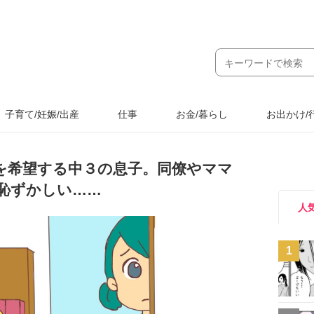
子育て/妊娠/出産
仕事
お金/暮らし
お出かけ/
を希望する中３の息子。同僚やママ
恥ずかしい……
人
1