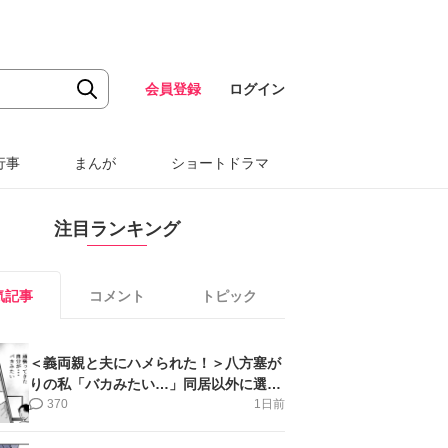
会員登録
ログイン
行事
まんが
ショートドラマ
注目ランキング
気記事
コメント
トピック
＜義両親と夫にハメられた！＞八方塞が
りの私「バカみたい…」同居以外に選択
肢がない【第5話まんが】
370
1日前