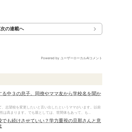
次の連載へ
する中３の息子。同僚やママ友から学校名を聞か
て、志望校を変更したいと言い出したというママがいます。以前
は高まります。でも親としては、世間体もあって、も...
校でも続けさせていい？学力重視の旦那さんと意
は