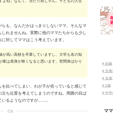
すよね」なんて、当たり前じゃん。子どもの人生
がらも、なんだかはっきりしないママ。そんなマ
もしれませんね。実際に他のママたちからも少し
れに対してママはこう考えています。
値が高い高校を卒業していますし、大学も名の知
が家は肩身が狭くなると思います。世間体ばかり
# 妊娠
# 生
# 生後
# 2歳
もを比べてしまい、わが子が劣っていると感じて
# 中
の立ち位置を考えてしまうのですね。周囲の目ば
ているようなのですが……。
ママ
広告