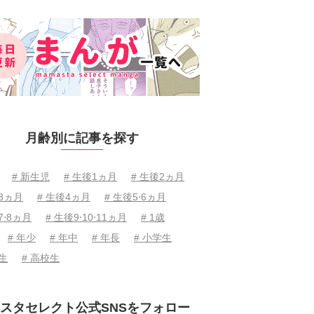
月齢別に記事を探す
# 新生児
# 生後1ヵ月
# 生後2ヵ月
後3ヵ月
# 生後4ヵ月
# 生後5⋅6ヵ月
7⋅8ヵ月
# 生後9⋅10⋅11ヵ月
# 1歳
# 年少
# 年中
# 年長
# 小学生
学生
# 高校生
スタセレクト公式SNSをフォロー