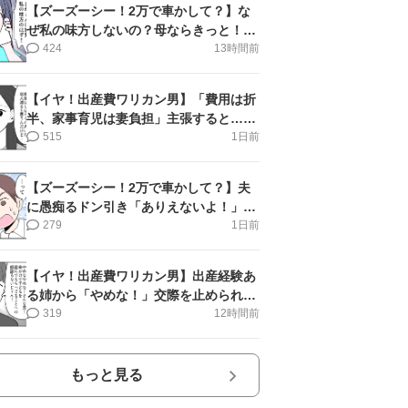
【ズーズーシー！2万で車かして？】な
ぜ私の味方しないの？母ならきっと！＜
第17話＞#4コマ母道場
424
13時間前
【イヤ！出産費ワリカン男】「費用は折
半、家事育児は妻負担」主張すると…＜
第11話＞#4コマ母道場
515
1日前
【ズーズーシー！2万で車かして？】夫
に愚痴るドン引き「ありえないよ！」＜
第16話＞#4コマ母道場
279
1日前
【イヤ！出産費ワリカン男】出産経験あ
る姉から「やめな！」交際を止められ＜
第12話＞#4コマ母道場
319
12時間前
もっと見る