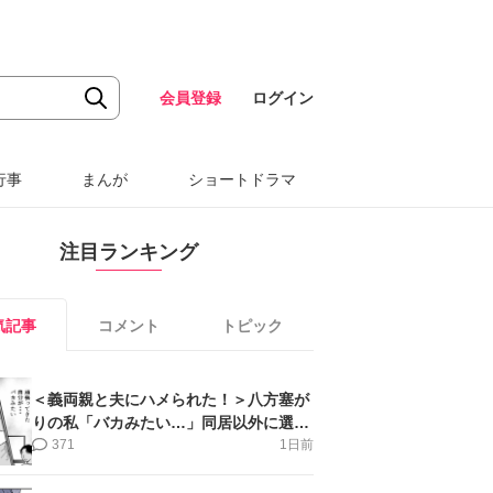
会員登録
ログイン
行事
まんが
ショートドラマ
注目ランキング
気記事
コメント
トピック
＜義両親と夫にハメられた！＞八方塞が
りの私「バカみたい…」同居以外に選択
肢がない【第5話まんが】
371
1日前