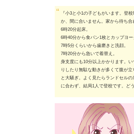
『小3と小1の子どもがいます。登
か、間に合いません。家から待ち合
6時20分起床。
6時40分から食パン1枚とカップヨ
7時5分くらいから歯磨きと洗顔。
7時20分から急いで着替え。
身支度にも10分以上かかります。
りしたり無駄な動きが多くて腹が立
と大騒ぎ。よく見たらランドセルの
に合わず、結局1人で登校です。ど