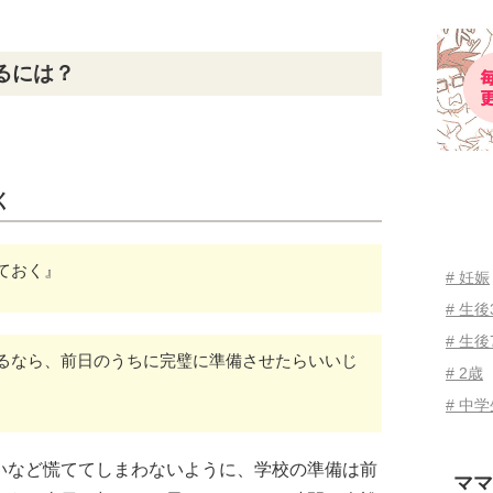
るには？
く
ておく』
# 妊娠
# 生
# 生後
るなら、前日のうちに完璧に準備させたらいいじ
# 2歳
# 中
いなど慌ててしまわないように、学校の準備は前
ママ