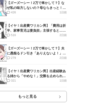
【ズーズーシー！2万で車かして？】な
ぜ私の味方しないの？母ならきっと！＜
第17話＞#4コマ母道場
426
1日前
【イヤ！出産費ワリカン男】「費用は折
半、家事育児は妻負担」主張すると…＜
第11話＞#4コマ母道場
516
2日前
【ズーズーシー！2万で車かして？】夫
に愚痴るドン引き「ありえないよ！」＜
第16話＞#4コマ母道場
279
2日前
【イヤ！出産費ワリカン男】出産経験あ
る姉から「やめな！」交際を止められ＜
第12話＞#4コマ母道場
321
1日前
もっと見る