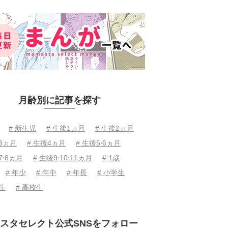
月齢別に記事を探す
# 新生児
# 生後1ヵ月
# 生後2ヵ月
後3ヵ月
# 生後4ヵ月
# 生後5⋅6ヵ月
7⋅8ヵ月
# 生後9⋅10⋅11ヵ月
# 1歳
# 年少
# 年中
# 年長
# 小学生
学生
# 高校生
スタセレクト公式SNSをフォロー