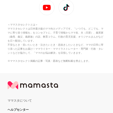
＜ママスタセレクトとは＞
ママスタセレクトは日本最大級のママ向けメディアです。「いつでも、どこでも、マ
マに寄り添う情報を」をコンセプトに、子育て情報からママ友、夫（旦那）、義実家
（義母、義父、義家族）の話、教育コラム、行政の育児支援、オリジナルまんがなど
を日々配信しています。
不安なとき・笑いたいとき・泣きたいとき・息抜きしたいときなど、ママの日常に寄
り添った記事をお届け！ママライター・ママイラストレーター・専門家・行政・タレ
ントなどが協力して、「ママのお悩み解決」を目指していきます。
※ママスタセレクト掲載の記事・写真・図表など無断転載を禁止します。
ママスタについて
ヘルプセンター