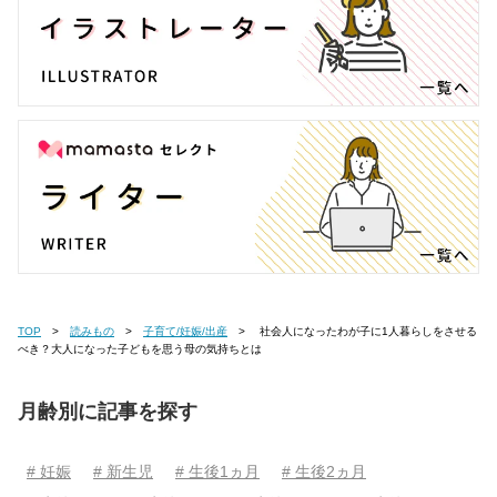
TOP
読みもの
子育て/妊娠/出産
社会人になったわが子に1人暮らしをさせる
べき？大人になった子どもを思う母の気持ちとは
月齢別に記事を探す
# 妊娠
# 新生児
# 生後1ヵ月
# 生後2ヵ月