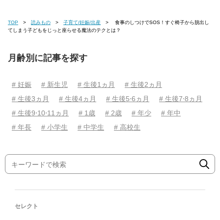
TOP
読みもの
子育て/妊娠/出産
食事のしつけでSOS！すぐ椅子から脱出し
てしまう子どもをじっと座らせる魔法のテクとは？
月齢別に記事を探す
# 妊娠
# 新生児
# 生後1ヵ月
# 生後2ヵ月
# 生後3ヵ月
# 生後4ヵ月
# 生後5⋅6ヵ月
# 生後7⋅8ヵ月
# 生後9⋅10⋅11ヵ月
# 1歳
# 2歳
# 年少
# 年中
# 年長
# 小学生
# 中学生
# 高校生
セレクト