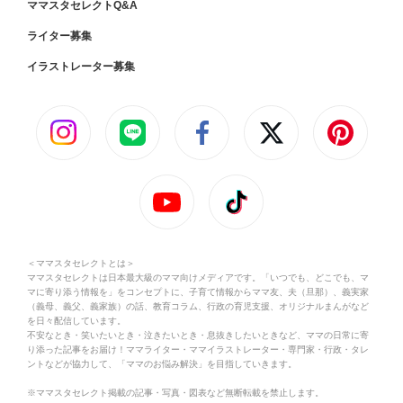
ママスタセレクトQ&A
ライター募集
イラストレーター募集
＜ママスタセレクトとは＞
ママスタセレクトは日本最大級のママ向けメディアです。「いつでも、どこでも、マ
マに寄り添う情報を」をコンセプトに、子育て情報からママ友、夫（旦那）、義実家
（義母、義父、義家族）の話、教育コラム、行政の育児支援、オリジナルまんがなど
を日々配信しています。
不安なとき・笑いたいとき・泣きたいとき・息抜きしたいときなど、ママの日常に寄
り添った記事をお届け！ママライター・ママイラストレーター・専門家・行政・タレ
ントなどが協力して、「ママのお悩み解決」を目指していきます。
※ママスタセレクト掲載の記事・写真・図表など無断転載を禁止します。