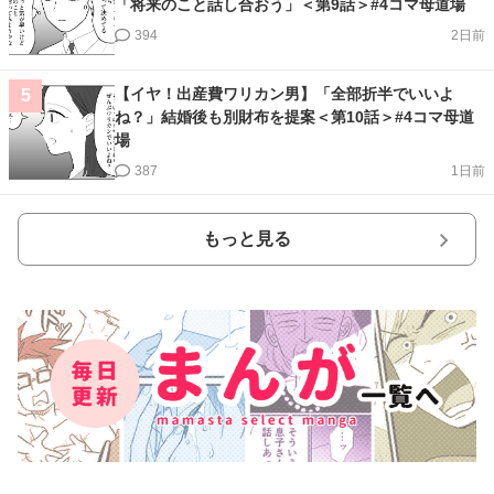
「将来のこと話し合おう」＜第9話＞#4コマ母道場
394
2日前
【イヤ！出産費ワリカン男】「全部折半でいいよ
5
ね？」結婚後も別財布を提案＜第10話＞#4コマ母道
場
387
1日前
もっと見る