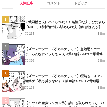
人気記事
コメント
トピック
1
＜義両親と夫にハメられた！＞消極的な夫、ひたすら
「NO！」精神的に追い詰められ涙【第3話まんが】
234
1日前
2
【ズーズーシー！2万で車かして？】意地悪ムカー
ッ。みんなにバラしちゃえ＜第14話＞#4コマ母道場
396
2日前
3
【ズーズーシー！2万で車かして？】唖然も…すぐに
連絡が「私も貸さない」＜第15話＞#4コマ母道場
163
1日前
4
【イヤ！出産費ワリカン男】誰にも取られたくない！