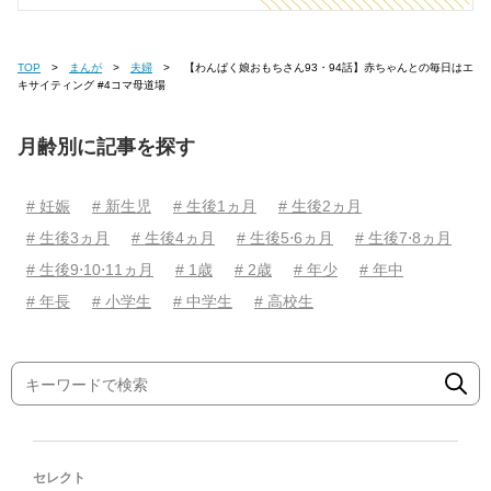
TOP
まんが
夫婦
【わんぱく娘おもちさん93・94話】赤ちゃんとの毎日はエ
キサイティング #4コマ母道場
月齢別に記事を探す
# 妊娠
# 新生児
# 生後1ヵ月
# 生後2ヵ月
# 生後3ヵ月
# 生後4ヵ月
# 生後5⋅6ヵ月
# 生後7⋅8ヵ月
# 生後9⋅10⋅11ヵ月
# 1歳
# 2歳
# 年少
# 年中
# 年長
# 小学生
# 中学生
# 高校生
セレクト