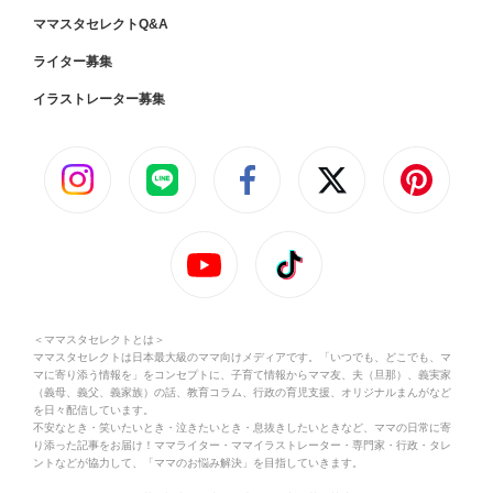
ママスタセレクトQ&A
ライター募集
イラストレーター募集
＜ママスタセレクトとは＞
ママスタセレクトは日本最大級のママ向けメディアです。「いつでも、どこでも、マ
マに寄り添う情報を」をコンセプトに、子育て情報からママ友、夫（旦那）、義実家
（義母、義父、義家族）の話、教育コラム、行政の育児支援、オリジナルまんがなど
を日々配信しています。
不安なとき・笑いたいとき・泣きたいとき・息抜きしたいときなど、ママの日常に寄
り添った記事をお届け！ママライター・ママイラストレーター・専門家・行政・タレ
ントなどが協力して、「ママのお悩み解決」を目指していきます。