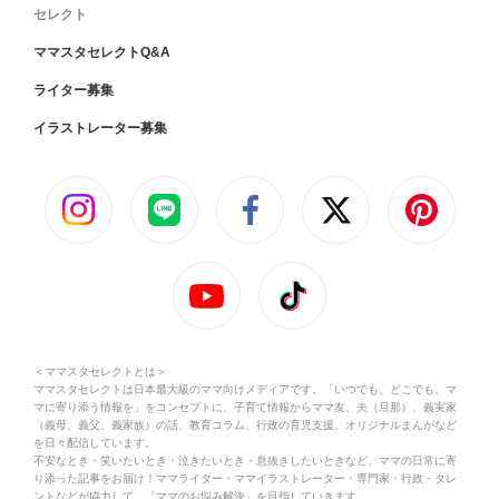
セレクト
ママスタセレクトQ&A
ライター募集
イラストレーター募集
＜ママスタセレクトとは＞
ママスタセレクトは日本最大級のママ向けメディアです。「いつでも、どこでも、マ
マに寄り添う情報を」をコンセプトに、子育て情報からママ友、夫（旦那）、義実家
（義母、義父、義家族）の話、教育コラム、行政の育児支援、オリジナルまんがなど
を日々配信しています。
不安なとき・笑いたいとき・泣きたいとき・息抜きしたいときなど、ママの日常に寄
り添った記事をお届け！ママライター・ママイラストレーター・専門家・行政・タレ
ントなどが協力して、「ママのお悩み解決」を目指していきます。