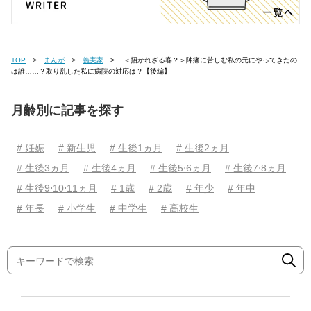
TOP
まんが
義実家
＜招かれざる客？＞陣痛に苦しむ私の元にやってきたの
は誰……？取り乱した私に病院の対応は？【後編】
月齢別に記事を探す
# 妊娠
# 新生児
# 生後1ヵ月
# 生後2ヵ月
# 生後3ヵ月
# 生後4ヵ月
# 生後5⋅6ヵ月
# 生後7⋅8ヵ月
# 生後9⋅10⋅11ヵ月
# 1歳
# 2歳
# 年少
# 年中
# 年長
# 小学生
# 中学生
# 高校生