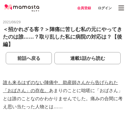
会員登録
ログイン
2021/06/29
＜招かれざる客？＞陣痛に苦しむ私の元にやってき
たのは誰……？取り乱した私に病院の対応は？【後
編】
前話へ戻る
連載1話から読む
誰も来るはずのない陣痛中、助産師さんから告げられた
「おばさん」の存在。
あまりのことに咄嗟に「おばさん」
とは誰のことなのかわかりませんでした。痛みの合間に考
え思い当たった人物とは……