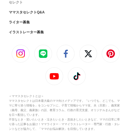
セレクト
ママスタセレクトQ&A
ライター募集
イラストレーター募集
＜ママスタセレクトとは＞
ママスタセレクトは日本最大級のママ向けメディアです。「いつでも、どこでも、マ
マに寄り添う情報を」をコンセプトに、子育て情報からママ友、夫（旦那）、義実家
（義母、義父、義家族）の話、教育コラム、行政の育児支援、オリジナルまんがなど
を日々配信しています。
不安なとき・笑いたいとき・泣きたいとき・息抜きしたいときなど、ママの日常に寄
り添った記事をお届け！ママライター・ママイラストレーター・専門家・行政・タレ
ントなどが協力して、「ママのお悩み解決」を目指していきます。