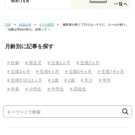
TOP
お悩み別
ママの病気
歯医者が怖くて行けないママに、エールが続々。
「治療は早めが肝心。頑張って！」
月齢別に記事を探す
# 妊娠
# 新生児
# 生後1ヵ月
# 生後2ヵ月
# 生後3ヵ月
# 生後4ヵ月
# 生後5⋅6ヵ月
# 生後7⋅8ヵ月
# 生後9⋅10⋅11ヵ月
# 1歳
# 2歳
# 年少
# 年中
# 年長
# 小学生
# 中学生
# 高校生