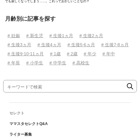
でも寂しくなってしまう……。これっておかしいことなの？
月齢別に記事を探す
# 妊娠
# 新生児
# 生後1ヵ月
# 生後2ヵ月
# 生後3ヵ月
# 生後4ヵ月
# 生後5⋅6ヵ月
# 生後7⋅8ヵ月
# 生後9⋅10⋅11ヵ月
# 1歳
# 2歳
# 年少
# 年中
# 年長
# 小学生
# 中学生
# 高校生
セレクト
ママスタセレクトQ&A
ライター募集