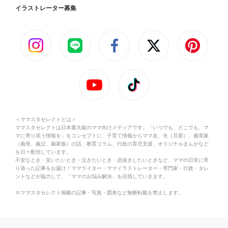
イラストレーター募集
＜ママスタセレクトとは＞
ママスタセレクトは日本最大級のママ向けメディアです。「いつでも、どこでも、マ
マに寄り添う情報を」をコンセプトに、子育て情報からママ友、夫（旦那）、義実家
（義母、義父、義家族）の話、教育コラム、行政の育児支援、オリジナルまんがなど
を日々配信しています。
不安なとき・笑いたいとき・泣きたいとき・息抜きしたいときなど、ママの日常に寄
り添った記事をお届け！ママライター・ママイラストレーター・専門家・行政・タレ
ントなどが協力して、「ママのお悩み解決」を目指していきます。
※ママスタセレクト掲載の記事・写真・図表など無断転載を禁止します。