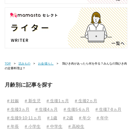
TOP
読みもの
お金/暮らし
鶏ひき肉があったら何を作る？みんなの鶏ひき肉
の定番料理は？
月齢別に記事を探す
# 妊娠
# 新生児
# 生後1ヵ月
# 生後2ヵ月
# 生後3ヵ月
# 生後4ヵ月
# 生後5⋅6ヵ月
# 生後7⋅8ヵ月
# 生後9⋅10⋅11ヵ月
# 1歳
# 2歳
# 年少
# 年中
# 年長
# 小学生
# 中学生
# 高校生