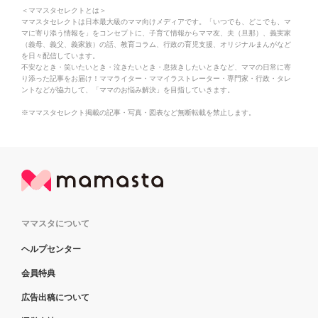
＜ママスタセレクトとは＞
ママスタセレクトは日本最大級のママ向けメディアです。「いつでも、どこでも、マ
マに寄り添う情報を」をコンセプトに、子育て情報からママ友、夫（旦那）、義実家
（義母、義父、義家族）の話、教育コラム、行政の育児支援、オリジナルまんがなど
を日々配信しています。
不安なとき・笑いたいとき・泣きたいとき・息抜きしたいときなど、ママの日常に寄
り添った記事をお届け！ママライター・ママイラストレーター・専門家・行政・タレ
ントなどが協力して、「ママのお悩み解決」を目指していきます。
※ママスタセレクト掲載の記事・写真・図表など無断転載を禁止します。
ママスタについて
ヘルプセンター
会員特典
広告出稿について